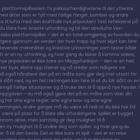
 plattformspillserien! Ta parkourfærdighetene til det ytterste
 med akter som er fylt med farlige fanger, bomber og andre
 ta til lufta med den kraftfulle nye jetpacken! Test refleksene på
u klare hver eneste utfordring og bli den absolutte Vex-
siske plattformspillet – det er en total omgjøring av hvordan du
avigere gjennom en verden der hver trapp og hver skjøt kan føre
 krevende mekanikker og kreative utkastninger som tester både
ritt er en ny utfordring, og hver gang du klarer å komme videre,
ye jetpacken er ikke bare en tilleggsfunksjon – den er en helt
er byer, klatre opp steiner og nå steder som tidligere var
du må også håndtere den på en måte som gjør deg mer utsatt for
r slått ned, og en feil i retningen kan føre til at du blir slått av en
ngå farlige situasjoner og å bruke den til å oppnå nye høyder. I
e oppgaven – du må også gjøre det på en måte som viser din
ing har sine egne regler, sine egne krav og sine egne
ærmingen, andre ganger må du være så rask at du ikke har tid
ære på plass for å klare alle utfordringene. Spillet er bygget
nnom akter, men samtidig gir deg mulighet til å
en ny mulighet til å utvikle deg som spiller, og hver gang du
å bli den beste. Det er ikke bare et spill – det er en reise
urdere om du har gjort det riktig. Vex 9 er ikke bare en