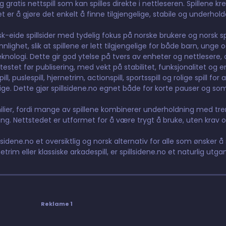
gratis nettspill som kan spilles direkte i nettleseren. Spillene kr
t er å gjøre det enkelt å finne tilgjengelige, stabile og underhol
orsk-eide spillsider med tydelig fokus på norske brukere og norsk 
ighet, slik at spillene er lett tilgjengelige for både barn, unge 
nologi. Dette gir god ytelse på tvers av enheter og nettlesere, og
testet før publisering, med vekt på stabilitet, funksjonalitet og e
 puslespill, hjernetrim, actionspill, sportsspill og rolige spill for 
elige. Dette gjør spillsidene.no egnet både for korte pauser og so
lier, fordi mange av spillene kombinerer underholdning med tre
g. Nettstedet er utformet for å være trygt å bruke, uten krav o
lsidene.no et oversiktlig og norsk alternativ for alle som ønsker å s
etrim eller klassiske arkadespill, er spillsidene.no et naturlig utga
Reklame 1