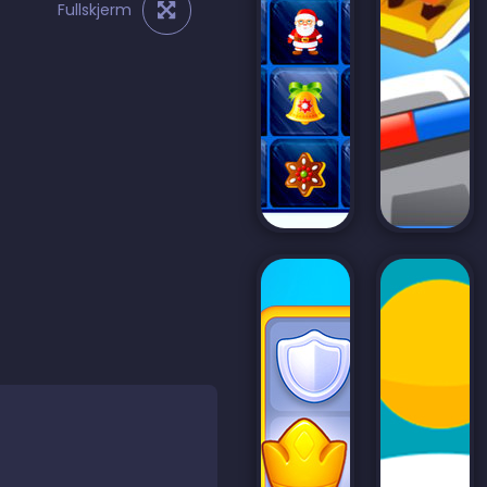
Fullskjerm