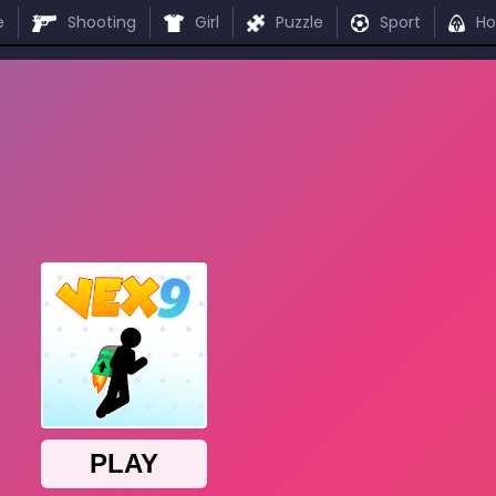
e
Shooting
Girl
Puzzle
Sport
Ho