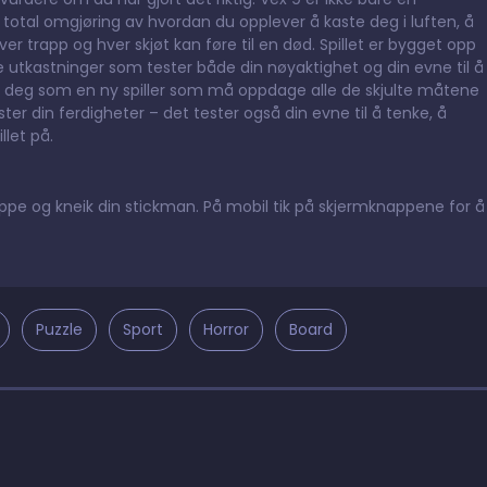
n total omgjøring av hvordan du opplever å kaste deg i luften, å
 trapp og hver skjøt kan føre til en død. Spillet er bygget opp
utkastninger som tester både din nøyaktighet og din evne til å
 du deg som en ny spiller som må oppdage alle de skjulte måtene
ter din ferdigheter – det tester også din evne til å tenke, å
let på.
oppe og kneik din stickman. På mobil tik på skjermknappene for å
Puzzle
Sport
Horror
Board