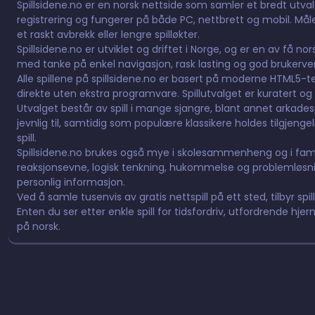
Spillsidene.no er en norsk nettside som samler et bredt utvalg 
registrering og fungerer på både PC, nettbrett og mobil. Måle
et raskt avbrekk eller lengre spilløkter.
Spillsidene.no er utviklet og driftet i Norge, og er en av få n
med tanke på enkel navigasjon, rask lasting og god brukervennl
Alle spillene på spillsidene.no er basert på moderne HTML5-tek
direkte uten ekstra programvare. Spillutvalget er kuratert og 
Utvalget består av spill i mange sjangre, blant annet arkadespill,
jevnlig til, samtidig som populære klassikere holdes tilgjeng
spill.
Spillsidene.no brukes også mye i skolesammenheng og i fami
reaksjonsevne, logisk tenkning, hukommelse og problemløsnin
personlig informasjon.
Ved å samle tusenvis av gratis nettspill på ett sted, tilbyr spil
Enten du ser etter enkle spill for tidsfordriv, utfordrende hjern
på norsk.