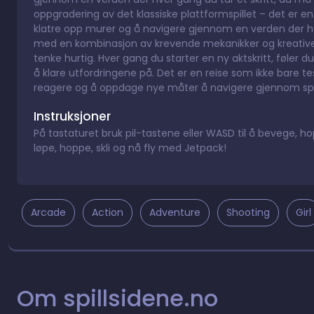
oppgradering av det klassiske plattformspillet – det er e
klatre opp murer og å navigere gjennom en verden der hver
med en kombinasjon av krevende mekanikker og kreative 
tenke hurtig. Hver gang du starter en ny aktskritt, føler
å klare utfordringene på. Det er en reise som ikke bare tes
reagere og å oppdage nye måter å navigere gjennom spil
Instruksjoner
På tastaturet bruk pil-tastene eller WASD til å bevege, h
løpe, hoppe, skli og nå fly med Jetpack!
Arcade
Action
Adventure
Shooting
Girl
Om spillsidene.no