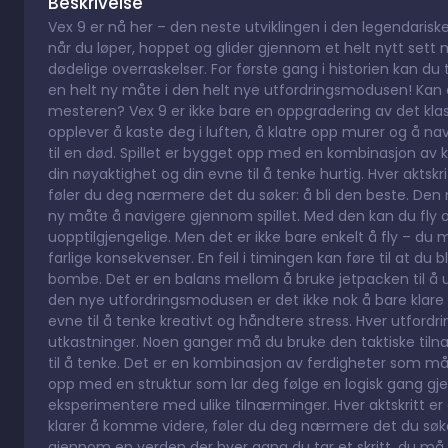
Beskrivelse
Vex 9 er nå her – den neste utviklingen i den legendariske
når du løper, hoppet og glider gjennom et helt nytt sett
dødelige overraskelser. For første gang i historien kan du
en helt ny måte i den helt nye utfordringsmodusen! Kan d
mesteren? Vex 9 er ikke bare en oppgradering av det klas
opplever å kaste deg i luften, å klatre opp murer og å n
til en død. Spillet er bygget opp med en kombinasjon av
din nøyaktighet og din evne til å tenke hurtig. Hver aktsk
føler du deg nærmere det du søker: å bli den beste. Den n
ny måte å navigere gjennom spillet. Med den kan du fly ov
uopptilgjengelige. Men det er ikke bare enkelt å fly – 
farlige konsekvenser. En feil i timingen kan føre til at du bli
bombe. Det er en balans mellom å bruke jetpacken til å un
den nye utfordringsmodusen er det ikke nok å bare klar
evne til å tenke kreativt og håndtere stress. Hver utfordr
utkastninger. Noen ganger må du bruke den taktiske tiln
til å tenke. Det er en kombinasjon av ferdigheter som må v
opp med en struktur som lar deg følge en logisk gang gje
eksperimentere med ulike tilnærminger. Hver aktskritt er 
klarer å komme videre, føler du deg nærmere det du søker: 
gjennom en verden der hver gang du tar et skritt, du må v