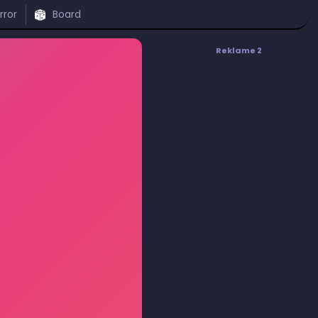
rror
Board
Reklame 2