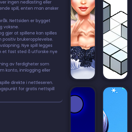
ever ingen nedlasting eller
dende spill, enten man ønsker
språk. Nettsiden er bygget
og voksne.
 gjør at spillene kan spilles
n positiv brukeropplevelse.
avslapning. Nye spill legges
m et fast sted å utforske nye
ning av ferdigheter som
m konto, innlogging eller
pille direkte i nettleseren.
ngspunkt for gratis nettspill