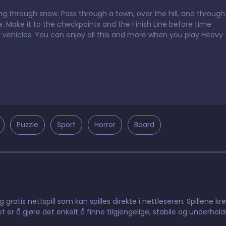
ng through snow. Pass through a town, over the hill, and through
ne. Make it to the checkpoints and the Finish Line before time
 vehicles. You can enjoy all this and more when you play Heavy
Puzzle
Sport
Horror
Board
gratis nettspill som kan spilles direkte i nettleseren. Spillene kr
t er å gjøre det enkelt å finne tilgjengelige, stabile og underhol