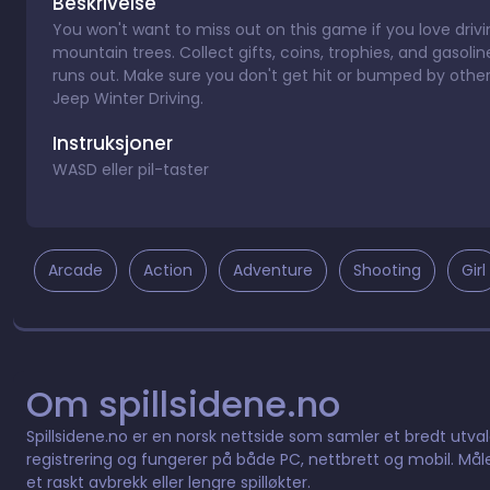
Beskrivelse
You won't want to miss out on this game if you love drivi
mountain trees. Collect gifts, coins, trophies, and gasoli
runs out. Make sure you don't get hit or bumped by other
Jeep Winter Driving.
Instruksjoner
WASD eller pil-taster
Arcade
Action
Adventure
Shooting
Girl
Om spillsidene.no
Spillsidene.no er en norsk nettside som samler et bredt utvalg 
registrering og fungerer på både PC, nettbrett og mobil. Måle
et raskt avbrekk eller lengre spilløkter.