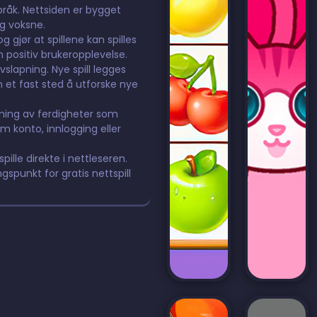
språk. Nettsiden er bygget
og voksne.
 gjør at spillene kan spilles
n positiv brukeropplevelse.
avslapning. Nye spill legges
m et fast sted å utforske nye
ning av ferdigheter som
m konto, innlogging eller
pille direkte i nettleseren.
ngspunkt for gratis nettspill