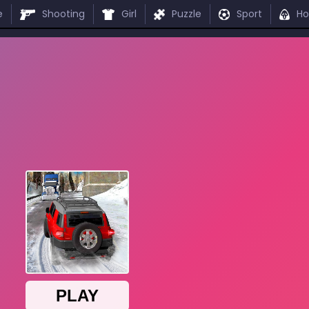
e
Shooting
Girl
Puzzle
Sport
Ho