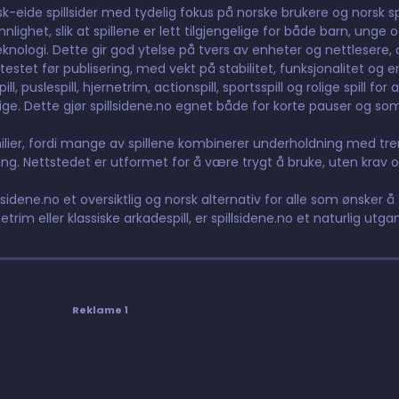
orsk-eide spillsider med tydelig fokus på norske brukere og norsk 
ighet, slik at spillene er lett tilgjengelige for både barn, unge 
nologi. Dette gir god ytelse på tvers av enheter og nettlesere, og
testet før publisering, med vekt på stabilitet, funksjonalitet og e
 puslespill, hjernetrim, actionspill, sportsspill og rolige spill for 
elige. Dette gjør spillsidene.no egnet både for korte pauser og so
lier, fordi mange av spillene kombinerer underholdning med tre
g. Nettstedet er utformet for å være trygt å bruke, uten krav o
lsidene.no et oversiktlig og norsk alternativ for alle som ønsker å s
etrim eller klassiske arkadespill, er spillsidene.no et naturlig utga
Reklame 1