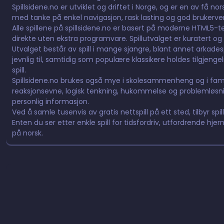
Spillsidene.no er utviklet og driftet i Norge, og er en av få n
med tanke på enkel navigasjon, rask lasting og god brukervennl
Alle spillene på spillsidene.no er basert på moderne HTML5-tek
direkte uten ekstra programvare. Spillutvalget er kuratert og 
Utvalget består av spill i mange sjangre, blant annet arkadespill,
jevnlig til, samtidig som populære klassikere holdes tilgjeng
spill.
Spillsidene.no brukes også mye i skolesammenheng og i fami
reaksjonsevne, logisk tenkning, hukommelse og problemløsnin
personlig informasjon.
Ved å samle tusenvis av gratis nettspill på ett sted, tilbyr spil
Enten du ser etter enkle spill for tidsfordriv, utfordrende hjern
på norsk.