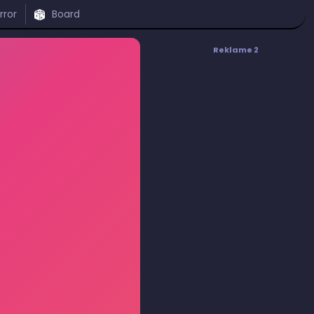
rror
Board
Reklame 2