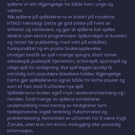
spillene er lett tilgjengelige for både barn, unge og
voksne.
Alle spillene på spillsidene.no er basert på moderne
HTML5-teknologi. Dette gir god ytelse på tvers av
enheter og nettlesere, og gjør at spillene kan spilles
direkte uten ekstra programvare. Spillutvalget er kuratert
og testet før publisering, med vekt på stabilitet,
funksjonalitet og en positiv brukeropplevelse.
Utvalget består av spill i mange sjangre, blant annet
arkadespill, puslespill, hjernetrim, actionspill, sportsspill og
rolige spill for avslapning. Nye spill legges jevnlig til,
samtidig som populære klassikere holdes tilgjengelige.
Dette gjør spillsidene.no egnet både for korte pauser og
som et fast sted å utforske nye spill.
Spillsidene.no brukes også mye i skolesammenheng og i
familier, fordi mange av spillene kombinerer
underholdning med trening av ferdigheter som
reaksjonsevne, logisk tenkning, hukommelse og
problemløsning. Nettstedet er utformet for å være trygt
å bruke, uten krav om konto, innlogging eller personlig
informasjon.