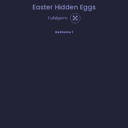
Easter Hidden Eggs
Fullskjerm
Reklame 1