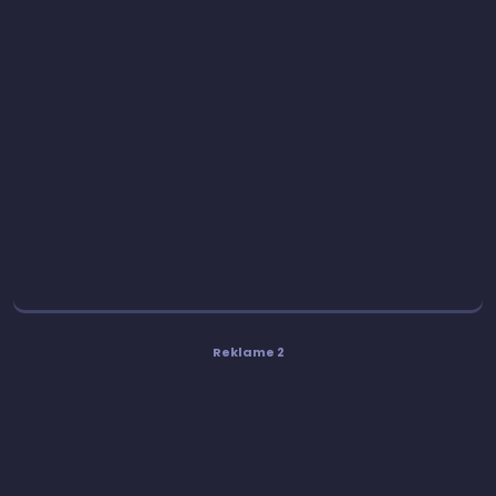
Reklame 2