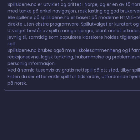
Spillsidene.no er utviklet og driftet i Norge, og er en av få n
med tanke på enkel navigasjon, rask lasting og god brukervennl
Alle spillene på spillsidene.no er basert på moderne HTML5-tek
direkte uten ekstra programvare. Spillutvalget er kuratert og 
Utvalget består av spill i mange sjangre, blant annet arkadespill,
jevnlig til, samtidig som populære klassikere holdes tilgjeng
spill.
Spillsidene.no brukes også mye i skolesammenheng og i fami
reaksjonsevne, logisk tenkning, hukommelse og problemløsnin
personlig informasjon.
Ved å samle tusenvis av gratis nettspill på ett sted, tilbyr spil
Enten du ser etter enkle spill for tidsfordriv, utfordrende hjern
på norsk.