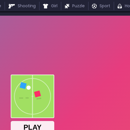
e
Shooting
Girl
Puzzle
Sport
Ho