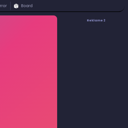
rror
Board
Reklame 2