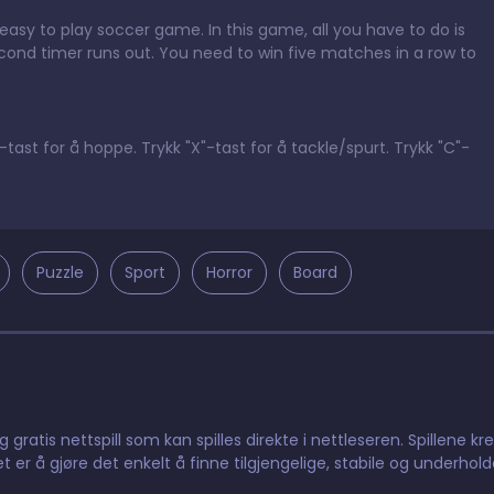
easy to play soccer game. In this game, all you have to do is
ond timer runs out. You need to win five matches in a row to
"-tast for å hoppe. Trykk "X"-tast for å tackle/spurt. Trykk "C"-
Puzzle
Sport
Horror
Board
gratis nettspill som kan spilles direkte i nettleseren. Spillene kr
t er å gjøre det enkelt å finne tilgjengelige, stabile og underhol