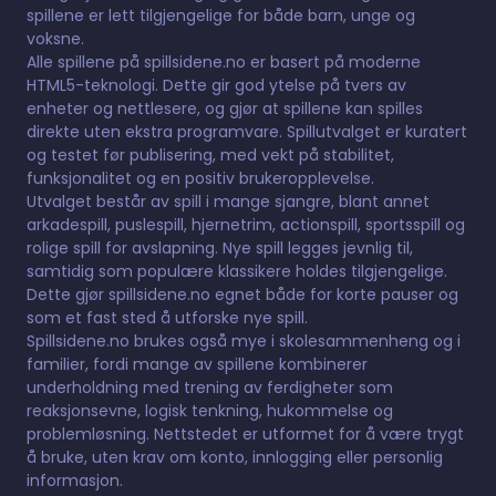
spillene er lett tilgjengelige for både barn, unge og
voksne.
Alle spillene på spillsidene.no er basert på moderne
HTML5-teknologi. Dette gir god ytelse på tvers av
enheter og nettlesere, og gjør at spillene kan spilles
direkte uten ekstra programvare. Spillutvalget er kuratert
og testet før publisering, med vekt på stabilitet,
funksjonalitet og en positiv brukeropplevelse.
Utvalget består av spill i mange sjangre, blant annet
arkadespill, puslespill, hjernetrim, actionspill, sportsspill og
rolige spill for avslapning. Nye spill legges jevnlig til,
samtidig som populære klassikere holdes tilgjengelige.
Dette gjør spillsidene.no egnet både for korte pauser og
som et fast sted å utforske nye spill.
Spillsidene.no brukes også mye i skolesammenheng og i
familier, fordi mange av spillene kombinerer
underholdning med trening av ferdigheter som
reaksjonsevne, logisk tenkning, hukommelse og
problemløsning. Nettstedet er utformet for å være trygt
å bruke, uten krav om konto, innlogging eller personlig
informasjon.