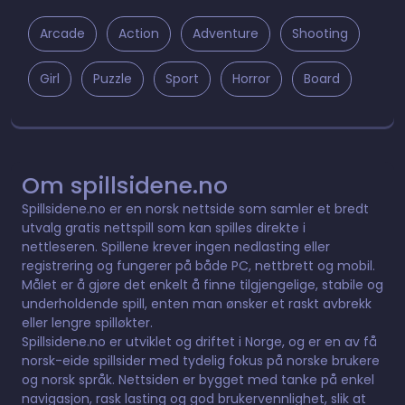
Arcade
Action
Adventure
Shooting
Girl
Puzzle
Sport
Horror
Board
Om spillsidene.no
Spillsidene.no er en norsk nettside som samler et bredt
utvalg gratis nettspill som kan spilles direkte i
nettleseren. Spillene krever ingen nedlasting eller
registrering og fungerer på både PC, nettbrett og mobil.
Målet er å gjøre det enkelt å finne tilgjengelige, stabile og
underholdende spill, enten man ønsker et raskt avbrekk
eller lengre spilløkter.
Spillsidene.no er utviklet og driftet i Norge, og er en av få
norsk-eide spillsider med tydelig fokus på norske brukere
og norsk språk. Nettsiden er bygget med tanke på enkel
navigasjon, rask lasting og god brukervennlighet, slik at