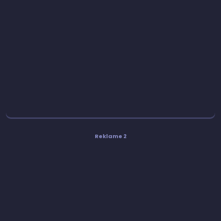
Reklame 2