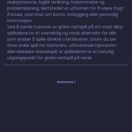
reaksjonsevne, logisk tenkning, hukommelse og
problemløsning. Nettstedet er utformet for å være trygt
å bruke, uten krav om konto, innlogging eller personlig
informasjon.
Ved å samle tusenvis av gratis nettspill på ett sted, tilbyr
spillsidene.no et oversiktlig og norsk alternativ for alle
som ønsker å spille direkte i nettleseren. Enten du ser
etter enkle spill for tidsfordriv, utfordrende hjernetrim
eller klassiske arkadespill, er spillsidene.no et naturlig
utgangspunkt for gratis nettspill på norsk.
Reklame 1