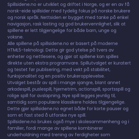
Spillsidene.no er utviklet og driftet i Norge, og er en av få
norsk-eide spillsider med tydelig fokus på norske brukere
og norsk språk. Nettsiden er bygget med tanke på enkel
navigasjon, rask lasting og god brukervennlighet, slik at
spillene er lett tilgjengelige for både barn, unge og
voksne.
Alle spillene på spillsidene.no er basert på moderne
HTML5-teknologi. Dette gir god ytelse på tvers av
enheter og nettlesere, og gjør at spillene kan spilles
direkte uten ekstra programvare. Spillutvalget er kuratert
og testet før publisering, med vekt på stabilitet,
funksjonalitet og en positiv brukeropplevelse.
Utvalget består av spill i mange sjangre, blant annet
arkadespill, puslespill, hjernetrim, actionspill, sportsspill og
rolige spill for avslapning. Nye spill legges jevnlig til,
samtidig som populære klassikere holdes tilgjengelige.
Dette gjør spillsidene.no egnet både for korte pauser og
som et fast sted å utforske nye spill.
Spillsidene.no brukes også mye i skolesammenheng og i
familier, fordi mange av spillene kombinerer
underholdning med trening av ferdigheter som