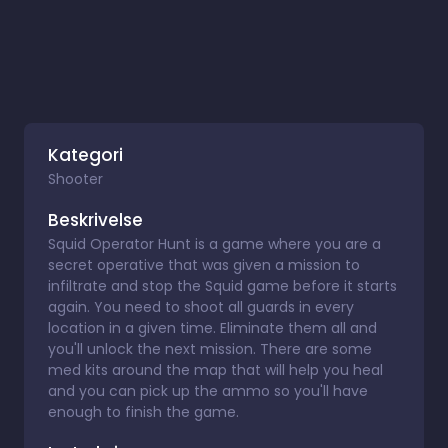
Kategori
Shooter
Beskrivelse
Squid Operator Hunt is a game where you are a
secret operative that was given a mission to
infiltrate and stop the Squid game before it starts
again. You need to shoot all guards in every
location in a given time. Eliminate them all and
you'll unlock the next mission. There are some
med kits around the map that will help you heal
and you can pick up the ammo so you'll have
enough to finish the game.