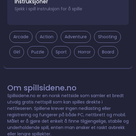
Instruksjoner
Sjekk i spill instruksjon for å spille
Arcade
Action
Adventure
Shooting
Girl
Puzzle
Sport
Horror
Board
Om spillsidene.no
Spillsidene.no er en norsk nettside som samler et bredt
utvalg gratis nettspill som kan spilles direkte i
nettleseren. Spillene krever ingen nedlasting eller
registrering og fungerer på både PC, nettbrett og mobil.
Målet er å gjøre det enkelt å finne tilgjengelige, stabile og
underholdende spill, enten man ønsker et raskt avbrekk
eller lengre spilløkter.