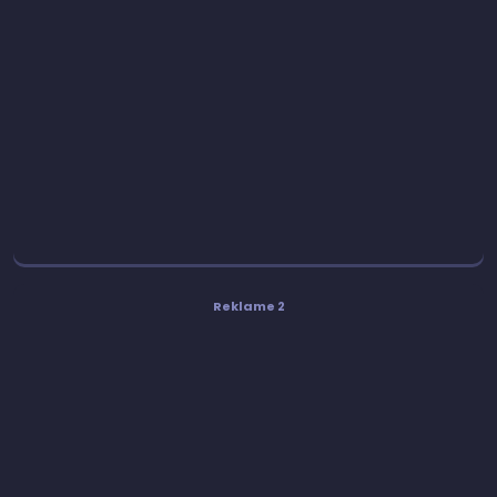
Reklame 2