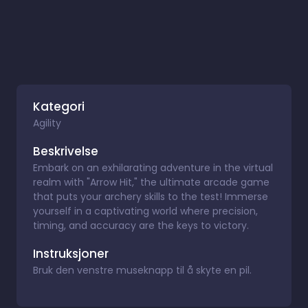
Kategori
Agility
Beskrivelse
Embark on an exhilarating adventure in the virtual
realm with "Arrow Hit," the ultimate arcade game
that puts your archery skills to the test! Immerse
yourself in a captivating world where precision,
timing, and accuracy are the keys to victory.
Instruksjoner
Bruk den venstre museknapp til å skyte en pil.