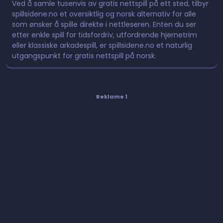
Ved å samle tusenvis av gratis nettspill på ett sted, tilbyr
spillsidene.no et oversiktlig og norsk alternativ for alle
som ønsker å spille direkte i nettleseren. Enten du ser
etter enkle spill for tidsfordriv, utfordrende hjernetrim
eller klassiske arkadespill, er spillsidene.no et naturlig
utgangspunkt for gratis nettspill på norsk.
Reklame 1