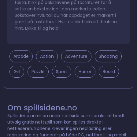
fakta. Klikk på bokstavene på tastaturet for å
sette en bokstav inn i den markerte cellen.
Bokstaver hvis tall du har oppdaget er markert i
grønt på tastaturet. Hvis du blir blokkert, bruk en
hint. Lykke til og held!
Arcade
Action
Adventure
Shooting
Girl
Puzzle
Sport
Horror
Board
Om spillsidene.no
Spillsidene.no er en norsk nettside som samler et bredt
utvalg gratis nettspill som kan spilles direkte i
nettleseren. Spillene krever ingen nedlasting eller
registrering og fungerer på både PC, nettbrett og mobil.