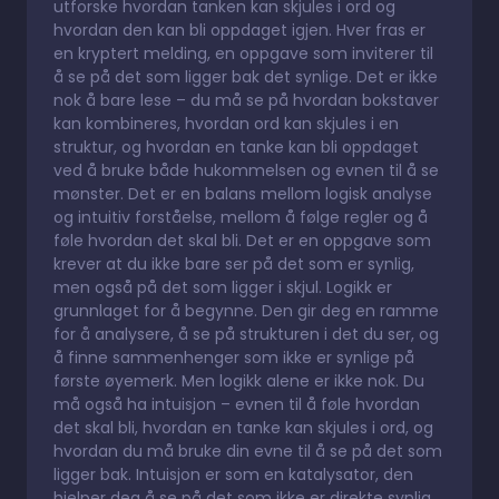
utforske hvordan tanken kan skjules i ord og
hvordan den kan bli oppdaget igjen. Hver fras er
en kryptert melding, en oppgave som inviterer til
å se på det som ligger bak det synlige. Det er ikke
nok å bare lese – du må se på hvordan bokstaver
kan kombineres, hvordan ord kan skjules i en
struktur, og hvordan en tanke kan bli oppdaget
ved å bruke både hukommelsen og evnen til å se
mønster. Det er en balans mellom logisk analyse
og intuitiv forståelse, mellom å følge regler og å
føle hvordan det skal bli. Det er en oppgave som
krever at du ikke bare ser på det som er synlig,
men også på det som ligger i skjul. Logikk er
grunnlaget for å begynne. Den gir deg en ramme
for å analysere, å se på strukturen i det du ser, og
å finne sammenhenger som ikke er synlige på
første øyemerk. Men logikk alene er ikke nok. Du
må også ha intuisjon – evnen til å føle hvordan
det skal bli, hvordan en tanke kan skjules i ord, og
hvordan du må bruke din evne til å se på det som
ligger bak. Intuisjon er som en katalysator, den
hjelper deg å se på det som ikke er direkte synlig,