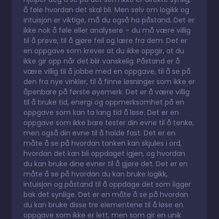
å føle hvordan det skal bli. Men selv om logikk og
intuisjon er viktige, må du også ha påstand. Det er
ikke nok å føle eller analysere – du må være villig
til å prøve, til å gjøre feil og lære fra dem. Det er
en oppgave som krever at du ikke oppgir, at du
ikke gir opp når det blir vanskelig. Påstand er å
være villig til å jobbe med en oppgave, til å se på
den fra nye vinkler, til å finne løsninger som ikke er
åpenbare på første øyemerk. Det er å være villig
til å bruke tid, energi og oppmerksomhet på en
oppgave som kan ta lang tid å løse. Det er en
oppgave som ikke bare tester din evne til å tenke,
men også din evne til å holde fast. Det er en
måte å se på hvordan tanken kan skjules i ord,
hvordan det kan bli oppdaget igjen, og hvordan
du kan bruke dine evner til å gjøre det. Det er en
måte å se på hvordan du kan bruke logikk,
intuisjon og påstand til å oppdage det som ligger
bak det synlige. Det er en måte å se på hvordan
du kan bruke disse tre elementene til å løse en
oppgave som ikke er lett, men som gir en unik