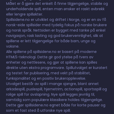
Målet er å gjøre det enkelt å finne tilgjengelige, stabile og
underholdende spill, enten man ønsker et raskt avbrekk
eller lengre spilløkter.
Spillsidene.no er utviklet og driftet i Norge, og er en av få
norsk-eide spillsider med tydelig fokus på norske brukere
og norsk språk. Nettsiden er bygget med tanke på enkel
navigasjon, rask lasting og god brukervennlighet, slik at
spillene er lett tilgjengelige for både barn, unge og
voksne.
Alle spillene på spillsidene.no er basert på moderne
HTML5-teknologi. Dette gir god ytelse på tvers av
enheter og nettlesere, og gjør at spillene kan spilles
direkte uten ekstra programvare. Spillutvalget er kuratert
og testet før publisering, med vekt på stabilitet,
funksjonalitet og en positiv brukeropplevelse.
Utvalget består av spill i mange sjangre, blant annet
arkadespill, puslespill, hjernetrim, actionspill, sportsspill og
rolige spill for avslapning. Nye spill legges jevnlig til,
samtidig som populære klassikere holdes tilgjengelige.
Dette gjør spillsidene.no egnet både for korte pauser og
som et fast sted å utforske nye spill.