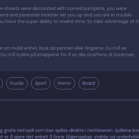
he streets were decorated with carved pumpkins, you were
iend and perennial trickster set you up and you are in trouble.
ou have the super ability to rewind time. So take advantage of it
har en mobil enhet, bruk da pennen eller fingrene. Du må se
Du må trykke på knappene for å se alle straffene til Stickman.
Puzzle
Sport
Horror
Board
gratis nettspill som kan spilles direkte i nettleseren. Spillene kr
t er å gjøre det enkelt å finne tilgjengelige, stabile og underhol