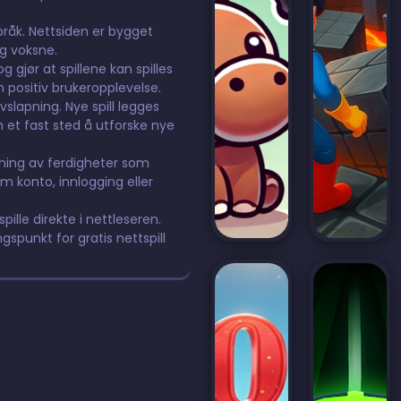
språk. Nettsiden er bygget
og voksne.
 gjør at spillene kan spilles
n positiv brukeropplevelse.
avslapning. Nye spill legges
m et fast sted å utforske nye
ning av ferdigheter som
m konto, innlogging eller
pille direkte i nettleseren.
ngspunkt for gratis nettspill