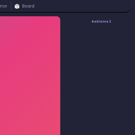
rror
Board
Reklame 2