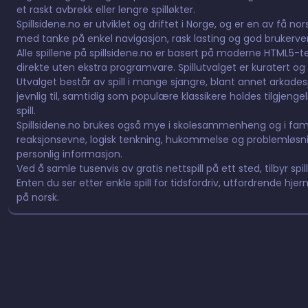
et raskt avbrekk eller lengre spilløkter.
Spillsidene.no er utviklet og driftet i Norge, og er en av få n
med tanke på enkel navigasjon, rask lasting og god brukervennl
Alle spillene på spillsidene.no er basert på moderne HTML5-tek
direkte uten ekstra programvare. Spillutvalget er kuratert og 
Utvalget består av spill i mange sjangre, blant annet arkadespill,
jevnlig til, samtidig som populære klassikere holdes tilgjeng
spill.
Spillsidene.no brukes også mye i skolesammenheng og i fami
reaksjonsevne, logisk tenkning, hukommelse og problemløsnin
personlig informasjon.
Ved å samle tusenvis av gratis nettspill på ett sted, tilbyr spil
Enten du ser etter enkle spill for tidsfordriv, utfordrende hjern
på norsk.