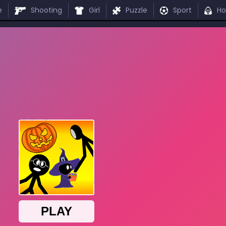
e
Shooting
Girl
Puzzle
Sport
Ho