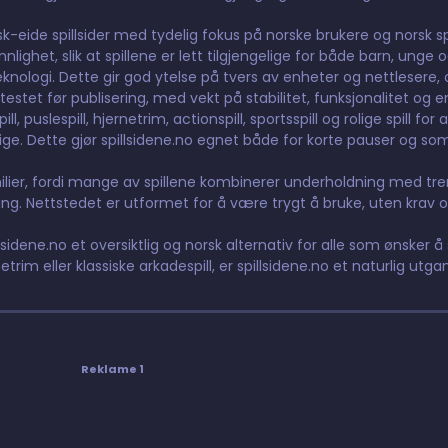
orsk-eide spillsider med tydelig fokus på norske brukere og norsk 
ighet, slik at spillene er lett tilgjengelige for både barn, unge 
nologi. Dette gir god ytelse på tvers av enheter og nettlesere, og
testet før publisering, med vekt på stabilitet, funksjonalitet og e
 puslespill, hjernetrim, actionspill, sportsspill og rolige spill for 
elige. Dette gjør spillsidene.no egnet både for korte pauser og so
lier, fordi mange av spillene kombinerer underholdning med tre
g. Nettstedet er utformet for å være trygt å bruke, uten krav o
lsidene.no et oversiktlig og norsk alternativ for alle som ønsker å s
etrim eller klassiske arkadespill, er spillsidene.no et naturlig utga
Reklame 1