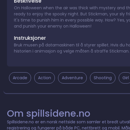
Beskrivelse
On Halloween when the air was thick with mystery and t
ready to enjoy the spooky night. But Stickman, your sly fr
It's time to punish him in every possible way. How? Yes, y
and punish your enemy on Halloween!
Instruksjoner
Bruk musen på datamaskinen til å styrer spillet. Hvis du 
historien i animasjon og velge måten å straffe Stickman. 
Arcade
Action
Adventure
Shooting
Girl
Om spillsidene.no
Spillsidene.no er en norsk nettside som samler et bredt utvalg 
registrering og fungerer på både PC, nettbrett og mobil. Måle