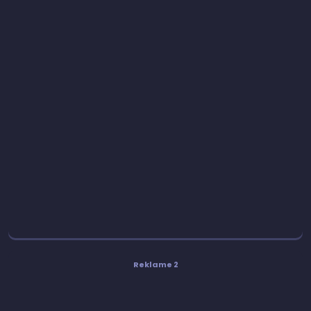
Reklame 2