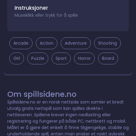
Instruksjoner
Museklikk eller trykk for å spille
Arcade
Action
Adventure
Shooting
Girl
Puzzle
Sport
Horror
Board
Om spillsidene.no
Spillsidene.no er en norsk nettside som samler et bredt
utvalg gratis nettspill som kan spilles direkte i
nettleseren. Spillene krever ingen nedlasting eller
registrering og fungerer på både PC, nettbrett og mobil.
Målet er å gjøre det enkelt å finne tilgjengelige, stabile og
underholdende spill, enten man ønsker et raskt avbrekk