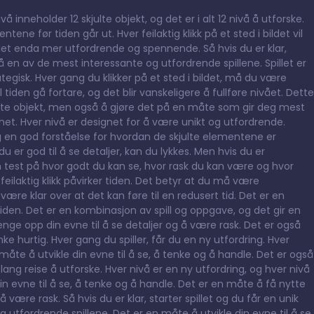
 inneholder 12 skjulte objekt, og det er i alt 12 nivå å utforske.
ene før tiden går ut. Hver feilaktig klikk på et sted i bildet vil
llet enda mer utfordrende og spennende. Så hvis du er klar,
på en av de mest interessante og utfordrende spillene. Spillet er
gisk. Hver gang du klikker på et sted i bildet, må du være
il tiden gå fortare, og det blir vanskeligere å fullføre nivået. Dette
skjulte objekt, men også å gjøre det på en måte som gir deg mest
et. Hver nivå er designet for å være unikt og utfordrende.
og en god forståelse for hvordan de skjulte elementene er
u er god til å se detaljer, kan du lykkes. Men hvis du er
en test på hvor godt du kan se, hvor rask du kan være og hvor
feilaktig klikk påvirker tiden. Det betyr at du må være
være klar over at det kan føre til en redusert tid. Det er en
tiden. Det er en kombinasjon av spill og oppgave, og det gir en
nge opp din evne til å se detaljer og å være rask. Det er også
e hurtig. Hver gang du spiller, får du en ny utfordring. Hver
måte å utvikle din evne til å se, å tenke og å handle. Det er også
n lang reise å utforske. Hver nivå er en ny utfordring, og hver nivå
n evne til å se, å tenke og å handle. Det er en måte å få nytte
l å være rask. Så hvis du er klar, starter spillet og du får en unik
utfordrende spillene. Det er en måte å utvikle din evne til å se,