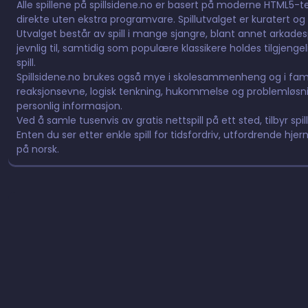
Alle spillene på spillsidene.no er basert på moderne HTML5-tek
direkte uten ekstra programvare. Spillutvalget er kuratert og 
Utvalget består av spill i mange sjangre, blant annet arkadespill,
jevnlig til, samtidig som populære klassikere holdes tilgjeng
spill.
Spillsidene.no brukes også mye i skolesammenheng og i fami
reaksjonsevne, logisk tenkning, hukommelse og problemløsnin
personlig informasjon.
Ved å samle tusenvis av gratis nettspill på ett sted, tilbyr spil
Enten du ser etter enkle spill for tidsfordriv, utfordrende hjern
på norsk.