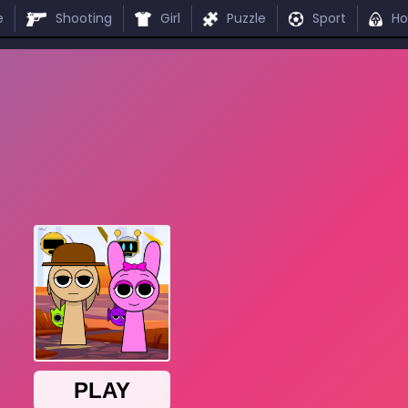
e
Shooting
Girl
Puzzle
Sport
Ho