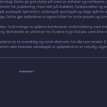
nologi. Dette gir god ytelse på tvers av enheter og nettlesere, og
testet før publisering, med vekt på stabilitet, funksjonalitet og e
 puslespill, hjernetrim, actionspill, sportsspill og rolige spill for 
elige. Dette gjør spillsidene.no egnet både for korte pauser og so
lier, fordi mange av spillene kombinerer underholdning med tre
g. Nettstedet er utformet for å være trygt å bruke, uten krav o
lsidene.no et oversiktlig og norsk alternativ for alle som ønsker å s
etrim eller klassiske arkadespill, er spillsidene.no et naturlig utga
Reklame 1