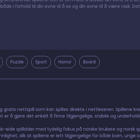
åde i forhold til din evne til å se og din evne til å være rask. Det
.
Puzzle
Sport
Horror
Board
gratis nettspill som kan spilles direkte i nettleseren. Spillene kr
t er å gjøre det enkelt å finne tilgjengelige, stabile og underhol
orsk-eide spillsider med tydelig fokus på norske brukere og norsk 
ighet, slik at spillene er lett tilgjengelige for både barn, unge 