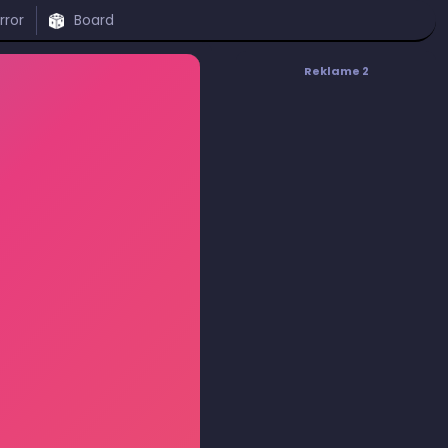
rror
Board
Reklame 2