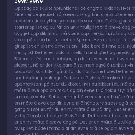
Beskrivelse
Oppdag de skjulte Sprunkiene i de angitte bildene. Hver nivå
Tiden er begrenset, så være rask og finn alle skjulte element
redusere tiden ytterligere med 5 sekunder. Dette gjør spi
starter spillet og du får en unik mulighet til å prøve deg 
bygget opp slik at du må være oppmerksom, rask og strate
sikker på at du har funnet en Sprunki. Hvis du klikker feil, v
gir spillet en ekstra dimensjon – ikke bare å finne alle 
mulig tid. Det er en balans mellom hastighet og nøyaktigh
Bildene er fylt med detaljer, og det kreves en god øyet 
plassert. Nå er det ikke bare å se, men også å tenke. Hvis d
uoppsatt, kan tiden gå ut før du har funnet alle. Det er 
godt du kan planlegge. Det er også viktig å huske at hver 
oppmerksom på hvor du klikker. Hvis du klikker feil, må du 
måte å øve opp din fokus og din evne til å holde styr på 
unik opplevelse. Spillet er ment å være en god måte å tre
en måte å øve opp din evne til å håndtere stress og å tenk
gang du spiller, får du en ny måte å se på ting. Det er en 
viktig å huske at det er 12 nivå i alt. Det betyr at det er e
er en ny måte å prøve deg på. Det er en måte å utvikle di
av spillet, både i forhold til din evne til å se og din evne ti
mulighet til å prøve deg på en av de mest interessante og 