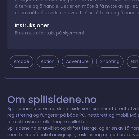
å tenke og å handle. Det er en måte å få nytte av spillet, b
er en måte å utvikle din evne til å se, å tenke og å handle
Instruksjoner
Bruk mus eller takt på skjermen!
Arcade
Action
Adventure
Shooting
Girl
Om spillsidene.no
Spillsidene.no er en norsk nettside som samler et bredt utvalg 
registrering og fungerer på både PC, nettbrett og mobil. Måle
et raskt avbrekk eller lengre spilløkter.
Spillsidene.no er utviklet og driftet i Norge, og er en av få n
med tanke på enkel navigasjon, rask lasting og god brukervennl