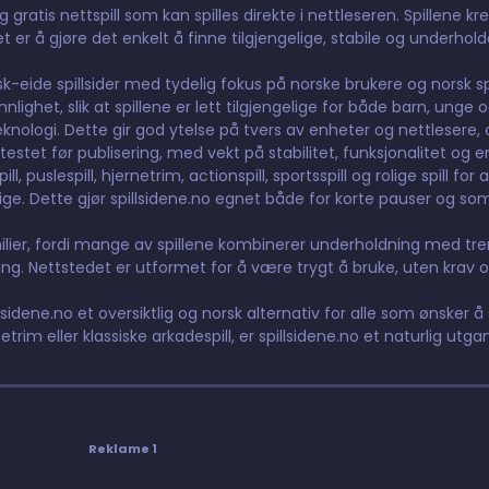
gratis nettspill som kan spilles direkte i nettleseren. Spillene kr
t er å gjøre det enkelt å finne tilgjengelige, stabile og underhol
orsk-eide spillsider med tydelig fokus på norske brukere og norsk 
ighet, slik at spillene er lett tilgjengelige for både barn, unge 
nologi. Dette gir god ytelse på tvers av enheter og nettlesere, og
testet før publisering, med vekt på stabilitet, funksjonalitet og e
 puslespill, hjernetrim, actionspill, sportsspill og rolige spill for 
elige. Dette gjør spillsidene.no egnet både for korte pauser og so
lier, fordi mange av spillene kombinerer underholdning med tre
g. Nettstedet er utformet for å være trygt å bruke, uten krav o
lsidene.no et oversiktlig og norsk alternativ for alle som ønsker å s
etrim eller klassiske arkadespill, er spillsidene.no et naturlig utga
Reklame 1