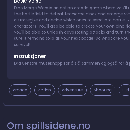
Beskrivelse
Dino Merge Wars is an action arcade game where you'll 
the battlefield to defeat fearsome dinos and emerge victo
a strategize and decide which ones to send into battle.
characters! You'll also be able to create your own dino 
you'll be able to unleash devastating attacks and turn th
sure it remains solid till your next battle! So what are yo
survival!
Instruksjoner
Dra venstre museknapp for å slå sammen og også for å pl
Arcade
Action
Adventure
Shooting
Girl
Om spillsidene.no