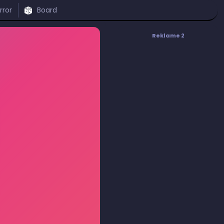
rror
Board
Reklame 2