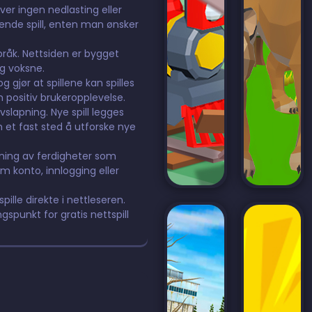
ever ingen nedlasting eller
dende spill, enten man ønsker
språk. Nettsiden er bygget
og voksne.
 gjør at spillene kan spilles
n positiv brukeropplevelse.
avslapning. Nye spill legges
m et fast sted å utforske nye
ning av ferdigheter som
m konto, innlogging eller
pille direkte i nettleseren.
ngspunkt for gratis nettspill