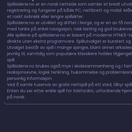
Spillsidene.no er en norsk nettside som samler et bredt utvalg 
registrering og fungerer på både PC, nettbrett og mobil. Måle
et raskt avbrekk eller lengre spilløkter.
Spillsidene.no er utviklet og driftet i Norge, og er en av få n
med tanke på enkel navigasjon, rask lasting og god brukervennl
Alle spillene på spillsidene.no er basert på moderne HTML5-tek
direkte uten ekstra programvare. Spillutvalget er kuratert og 
Utvalget består av spill i mange sjangre, blant annet arkadespill,
jevnlig til, samtidig som populære klassikere holdes tilgjeng
spill.
Spillsidene.no brukes også mye i skolesammenheng og i fami
reaksjonsevne, logisk tenkning, hukommelse og problemløsnin
personlig informasjon.
Ved å samle tusenvis av gratis nettspill på ett sted, tilbyr spil
Enten du ser etter enkle spill for tidsfordriv, utfordrende hjern
på norsk.