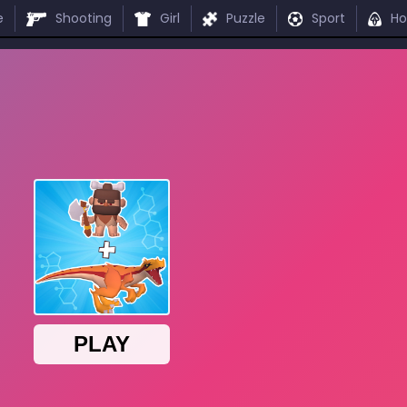
e
Shooting
Girl
Puzzle
Sport
Ho