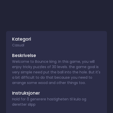
Kategori
Casual
Beskrivelse
Welcome to Bounce king. In this game, you will
enjoy tricky puzzles of 30 levels. the game goal is
very simple need put the ball into the hole. But it's
a bit difficult to do that because you need to
arrange some wood and other things too.
Instruksjoner
Hold for å generere hastigheten til kula og
deretter slipp