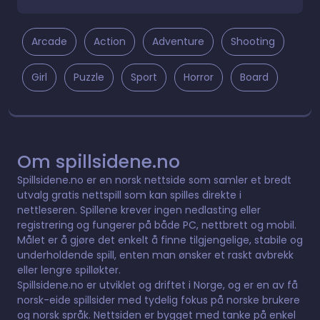
Arcade
Action
Adventure
Shooting
Girl
Puzzle
Sport
Horror
Board
Om spillsidene.no
Spillsidene.no er en norsk nettside som samler et bredt
utvalg gratis nettspill som kan spilles direkte i
nettleseren. Spillene krever ingen nedlasting eller
registrering og fungerer på både PC, nettbrett og mobil.
Målet er å gjøre det enkelt å finne tilgjengelige, stabile og
underholdende spill, enten man ønsker et raskt avbrekk
eller lengre spilløkter.
Spillsidene.no er utviklet og driftet i Norge, og er en av få
norsk-eide spillsider med tydelig fokus på norske brukere
og norsk språk. Nettsiden er bygget med tanke på enkel