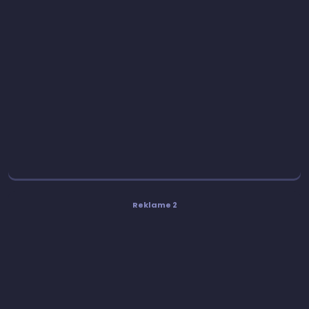
Reklame 2