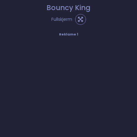
Bouncy King
Fullskjerm
Reklame 1