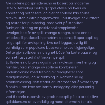
Alle spillene på spillsidene.no er basert på moderne
HTML5-teknologi. Dette gir god ytelse på tvers av
enheter og nettlesere, og gjør at spillene kan spilles
direkte uten ekstra programvare. Spillutvalget er kuratert
og testet før publisering, med vekt på stabilitet,
funksjonalitet og en positiv brukeropplevelse.
Utvalget består av spill i mange sjangre, blant annet
arkadespill, puslespill, hjernetrim, actionspill, sportsspill og
rolige spill for avslapning. Nye spill legges jevnlig til,
samtidig som populære klassikere holdes tilgjengelige.
Dette gjør spillsidene.no egnet både for korte pauser og
som et fast sted å utforske nye spill.
Spillsidene.no brukes også mye i skolesammenheng og i
familier, fordi mange av spillene kombinerer
underholdning med trening av ferdigheter som
reaksjonsevne, logisk tenkning, hukommelse og
problemløsning. Nettstedet er utformet for å være trygt
å bruke, uten krav om konto, innlogging eller personlig
informasjon.
Ved å samle tusenvis av gratis nettspill på ett sted, tilbyr
spillsidene.no et oversiktlig og norsk alternativ for alle