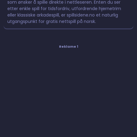
som ønsker å spille direkte i nettleseren. Enten du ser
etter enkle spill for tidsfordriv, utfordrende hjernetrim
eller klassiske arkadespill, er spillsidene.no et naturlig
utgangspunkt for gratis nettspill på norsk.
Reklame 1