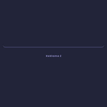
Reklame 2