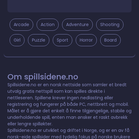
Arcade
Action
Adventure
Shooting
Girl
Puzzle
Sport
Horror
Board
Om spillsidene.no
Spillsidene.no er en norsk nettside som samler et bredt
utvalg gratis nettspill som kan spilles direkte i
nettleseren. Spillene krever ingen nedlasting eller
registrering og fungerer på både PC, nettbrett og mobil.
Målet er å gjøre det enkelt å finne tilgjengelige, stabile og
underholdende spill, enten man ønsker et raskt avbrekk
eller lengre spilløkter.
Spillsidene.no er utviklet og driftet i Norge, og er en av få
norsk-eide spillsider med tydelig fokus på norske brukere