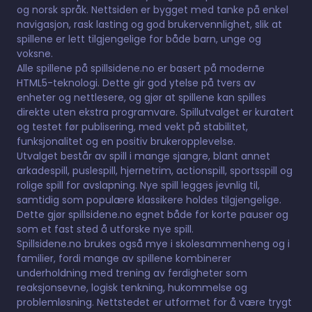
og norsk språk. Nettsiden er bygget med tanke på enkel
navigasjon, rask lasting og god brukervennlighet, slik at
spillene er lett tilgjengelige for både barn, unge og
voksne.
Alle spillene på spillsidene.no er basert på moderne
HTML5-teknologi. Dette gir god ytelse på tvers av
enheter og nettlesere, og gjør at spillene kan spilles
direkte uten ekstra programvare. Spillutvalget er kuratert
og testet før publisering, med vekt på stabilitet,
funksjonalitet og en positiv brukeropplevelse.
Utvalget består av spill i mange sjangre, blant annet
arkadespill, puslespill, hjernetrim, actionspill, sportsspill og
rolige spill for avslapning. Nye spill legges jevnlig til,
samtidig som populære klassikere holdes tilgjengelige.
Dette gjør spillsidene.no egnet både for korte pauser og
som et fast sted å utforske nye spill.
Spillsidene.no brukes også mye i skolesammenheng og i
familier, fordi mange av spillene kombinerer
underholdning med trening av ferdigheter som
reaksjonsevne, logisk tenkning, hukommelse og
problemløsning. Nettstedet er utformet for å være trygt