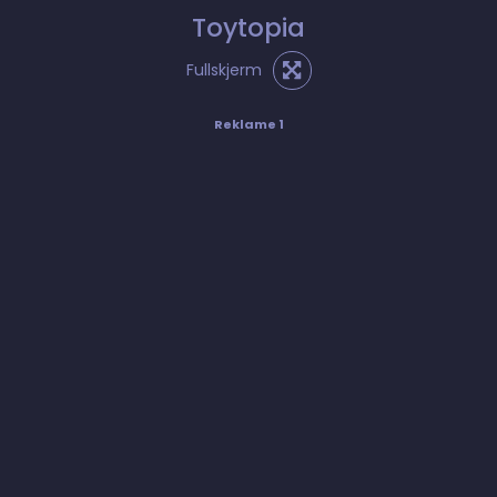
Toytopia
Fullskjerm
Reklame 1