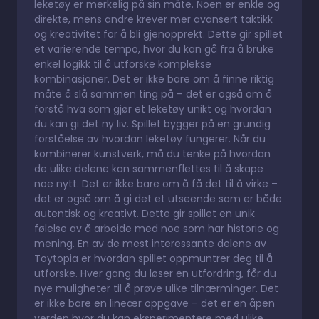
leketøy er merkelig på sin måte. Noen er enkle og
direkte, mens andre krever mer avansert taktikk
og kreativitet for å bli gjenopprekt. Dette gir spillet
et varierende tempo, hvor du kan gå fra å bruke
enkel logikk til å utforske komplekse
kombinasjoner. Det er ikke bare om å finne riktig
måte å slå sammen ting på – det er også om å
forstå hva som gjør et leketøy unikt og hvordan
du kan gi det ny liv. Spillet bygger på en grundig
forståelse av hvordan leketøy fungerer. Når du
kombinerer kunstverk, må du tenke på hvordan
de ulike delene kan sammenflettes til å skape
noe nytt. Det er ikke bare om å få det til å virke –
det er også om å gi det et utseende som er både
autentisk og kreativt. Dette gir spillet en unik
følelse av å arbeide med noe som har historie og
mening. En av de mest interessante delene av
Toytopia er hvordan spillet oppmuntrer deg til å
utforske. Hver gang du løser en utfordring, får du
nye muligheter til å prøve ulike tilnærminger. Det
er ikke bare en lineær oppgave – det er en åpen
verden hvor du kan eksperimentere med ulike