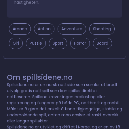
hastigheten.
Arcade
Action
Adventure
Shooting
Girl
Puzzle
Sport
Horror
Board
Om spillsidene.no
Spillsidene.no er en norsk nettside som samler et bredt
utvalg gratis nettspill som kan spilles direkte i
nettleseren. Spillene krever ingen nedlasting eller
registrering og fungerer på både PC, nettbrett og mobil.
Målet er å gjøre det enkelt å finne tilgjengelige, stabile og
underholdende spill, enten man ønsker et raskt avbrekk
eller lengre spilløkter.
Spillsidene.no er utviklet og driftet i Norge, og er en av få