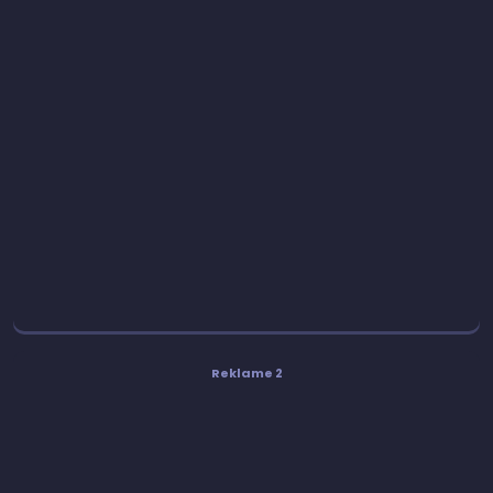
Reklame 2