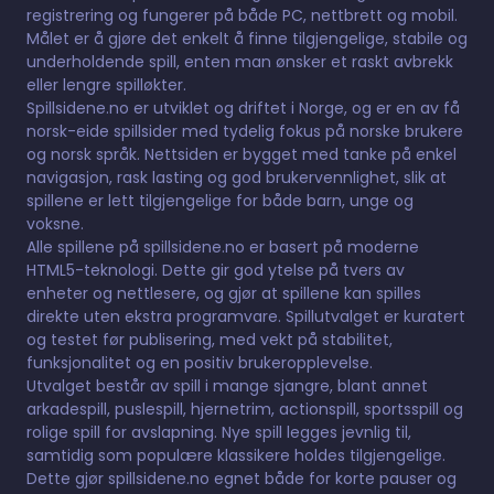
registrering og fungerer på både PC, nettbrett og mobil.
Målet er å gjøre det enkelt å finne tilgjengelige, stabile og
underholdende spill, enten man ønsker et raskt avbrekk
eller lengre spilløkter.
Spillsidene.no er utviklet og driftet i Norge, og er en av få
norsk-eide spillsider med tydelig fokus på norske brukere
og norsk språk. Nettsiden er bygget med tanke på enkel
navigasjon, rask lasting og god brukervennlighet, slik at
spillene er lett tilgjengelige for både barn, unge og
voksne.
Alle spillene på spillsidene.no er basert på moderne
HTML5-teknologi. Dette gir god ytelse på tvers av
enheter og nettlesere, og gjør at spillene kan spilles
direkte uten ekstra programvare. Spillutvalget er kuratert
og testet før publisering, med vekt på stabilitet,
funksjonalitet og en positiv brukeropplevelse.
Utvalget består av spill i mange sjangre, blant annet
arkadespill, puslespill, hjernetrim, actionspill, sportsspill og
rolige spill for avslapning. Nye spill legges jevnlig til,
samtidig som populære klassikere holdes tilgjengelige.
Dette gjør spillsidene.no egnet både for korte pauser og