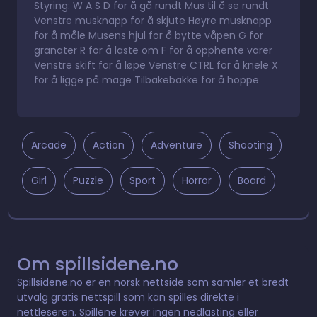
Styring: W A S D for å gå rundt Mus til å se rundt
Venstre musknapp for å skjute Høyre musknapp
for å måle Musens hjul for å bytte våpen G for
granater R for å laste om F for å opphente varer
Venstre skift for å løpe Venstre CTRL for å knele X
for å ligge på mage Tilbakebakke for å hoppe
Arcade
Action
Adventure
Shooting
Girl
Puzzle
Sport
Horror
Board
Om spillsidene.no
Spillsidene.no er en norsk nettside som samler et bredt
utvalg gratis nettspill som kan spilles direkte i
nettleseren. Spillene krever ingen nedlasting eller