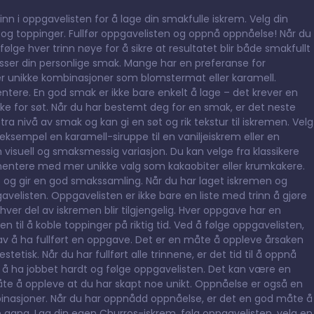
n i oppgavelisten for å lage din smakfulle iskrem. Velg din
og toppinger. Fullfør oppgavelisten og oppnå oppnåelse! Når du
følge hver trinn nøye for å sikre at resultatet blir både smakfullt
asser din personlige smak. Mange har en preferanse for
 mer unikke kombinasjoner som blomstermat eller karamell.
tere. En god smak er ikke bare enkelt å lage – det krever en
ikke for søt. Når du har bestemt deg for en smak, er det neste
stra nivå av smak og kan gi en søt og rik tekstur til iskremen. Velg
sempel en karamell-siruppe til en vaniljeiskrem eller en
n visuell og smaksmessig variasjon. Du kan velge fra klassikere
erimentere med mer unikke valg som kakaobiter eller krumkakere.
t og gir en god smakssamling. Når du har laget iskremen og
ppgavelisten. Oppgavelisten er ikke bare en liste med trinn å gjøre
ver del av iskremen blir tilgjengelig. Hver oppgave har en
en til å koble toppinger på riktig tid. Ved å følge oppgavelisten,
av å ha fullført en oppgave. Det er en måte å oppleve årsaken
etisk. Når du har fullført alle trinnene, er det tid til å oppnå
 å ha jobbet hardt og følge oppgavelisten. Det kan være en
åte å oppleve at du har skapt noe unikt. Oppnåelse er også en
binasjoner. Når du har oppnådd oppnåelse, er det en god måte å
e gang. Lag din egen Churros-iskrem, følg oppgavelisten, velg en