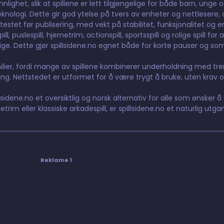
ighet, slik at spillene er lett tilgjengelige for både barn, unge 
nologi. Dette gir god ytelse på tvers av enheter og nettlesere, og
testet før publisering, med vekt på stabilitet, funksjonalitet og e
 puslespill, hjernetrim, actionspill, sportsspill og rolige spill for 
elige. Dette gjør spillsidene.no egnet både for korte pauser og so
lier, fordi mange av spillene kombinerer underholdning med tre
g. Nettstedet er utformet for å være trygt å bruke, uten krav o
lsidene.no et oversiktlig og norsk alternativ for alle som ønsker å s
etrim eller klassiske arkadespill, er spillsidene.no et naturlig utga
Reklame 1