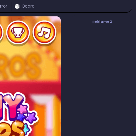
rror
Board
Reklame 2