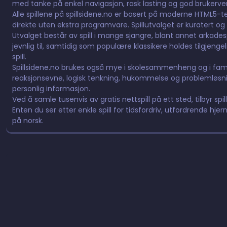
med tanke på enkel navigasjon, rask lasting og god brukervennl
Alle spillene på spillsidene.no er basert på moderne HTML5-tek
direkte uten ekstra programvare. Spillutvalget er kuratert og 
Utvalget består av spill i mange sjangre, blant annet arkadespill,
jevnlig til, samtidig som populære klassikere holdes tilgjeng
spill.
Spillsidene.no brukes også mye i skolesammenheng og i fami
reaksjonsevne, logisk tenkning, hukommelse og problemløsnin
personlig informasjon.
Ved å samle tusenvis av gratis nettspill på ett sted, tilbyr spil
Enten du ser etter enkle spill for tidsfordriv, utfordrende hjern
på norsk.