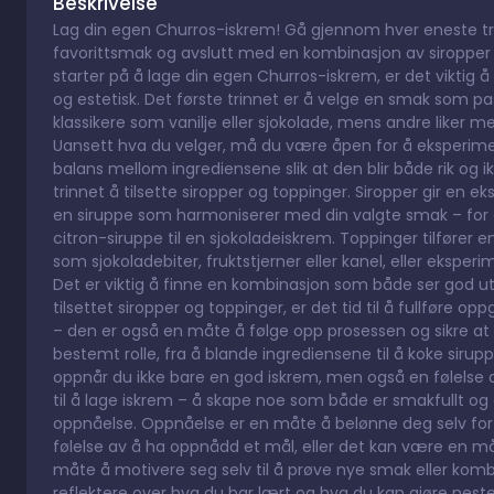
Beskrivelse
Lag din egen Churros-iskrem! Gå gjennom hver eneste trin
favorittsmak og avslutt med en kombinasjon av siropper 
starter på å lage din egen Churros-iskrem, er det viktig å 
og estetisk. Det første trinnet er å velge en smak som p
klassikere som vanilje eller sjokolade, mens andre liker
Uansett hva du velger, må du være åpen for å eksperimen
balans mellom ingrediensene slik at den blir både rik og 
trinnet å tilsette siropper og toppinger. Siropper gir en ek
en siruppe som harmoniserer med din valgte smak – for ek
citron-siruppe til en sjokoladeiskrem. Toppinger tilfører e
som sjokoladebiter, fruktstjerner eller kanel, eller eksp
Det er viktig å finne en kombinasjon som både ser god u
tilsettet siropper og toppinger, er det tid til å fullføre o
– den er også en måte å følge opp prosessen og sikre at h
bestemt rolle, fra å blande ingrediensene til å koke sirupp
oppnår du ikke bare en god iskrem, men også en følelse 
til å lage iskrem – å skape noe som både er smakfullt og est
oppnåelse. Oppnåelse er en måte å belønne deg selv for
følelse av å ha oppnådd et mål, eller det kan være en m
måte å motivere seg selv til å prøve nye smak eller kom
reflektere over hva du har lært og hva du kan gjøre nest