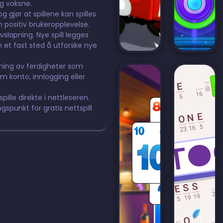
og voksne.
 gjør at spillene kan spilles
n positiv brukeropplevelse.
avslapning. Nye spill legges
m et fast sted å utforske nye
ning av ferdigheter som
m konto, innlogging eller
pille direkte i nettleseren.
ngspunkt for gratis nettspill