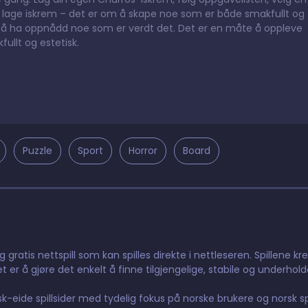
å lage iskrem – det er om å skape noe som er både smakfullt og
e av å ha oppnådd noe som er verdt det. Det er en måte å oppleve
ullt og estetisk.
Puzzle
Sport
Horror
Board
gratis nettspill som kan spilles direkte i nettleseren. Spillene kr
t er å gjøre det enkelt å finne tilgjengelige, stabile og underhol
orsk-eide spillsider med tydelig fokus på norske brukere og norsk 