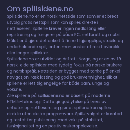
Om spillsidene.no
Spillsidene.no er en norsk nettside som samler et bredt
utvalg gratis nettspill som kan spilles direkte i
nettleseren. Spillene krever ingen nedlasting eller
registrering og fungerer på både PC, nettbrett og mobil.
Målet er å gjøre det enkelt å finne tilgjengelige, stabile og
underholdende spill, enten man ønsker et raskt avbrekk
eller lengre spilløkter.
Spillsidene.no er utviklet og driftet i Norge, og er en av få
norsk-eide spillsider med tydelig fokus på norske brukere
og norsk språk. Nettsiden er bygget med tanke på enkel
navigasjon, rask lasting og god brukervennlighet, slik at
spillene er lett tilgjengelige for både barn, unge og
voksne.
Alle spillene på spillsidene.no er basert på moderne
HTML5-teknologi. Dette gir god ytelse på tvers av
enheter og nettlesere, og gjør at spillene kan spilles
direkte uten ekstra programvare. Spillutvalget er kuratert
og testet før publisering, med vekt på stabilitet,
funksjonalitet og en positiv brukeropplevelse.