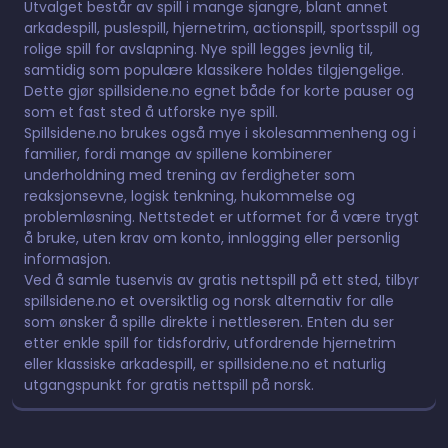
Utvalget består av spill i mange sjangre, blant annet
arkadespill, puslespill, hjernetrim, actionspill, sportsspill og
rolige spill for avslapning. Nye spill legges jevnlig til,
samtidig som populære klassikere holdes tilgjengelige.
Dette gjør spillsidene.no egnet både for korte pauser og
som et fast sted å utforske nye spill.
Spillsidene.no brukes også mye i skolesammenheng og i
familier, fordi mange av spillene kombinerer
underholdning med trening av ferdigheter som
reaksjonsevne, logisk tenkning, hukommelse og
problemløsning. Nettstedet er utformet for å være trygt
å bruke, uten krav om konto, innlogging eller personlig
informasjon.
Ved å samle tusenvis av gratis nettspill på ett sted, tilbyr
spillsidene.no et oversiktlig og norsk alternativ for alle
som ønsker å spille direkte i nettleseren. Enten du ser
etter enkle spill for tidsfordriv, utfordrende hjernetrim
eller klassiske arkadespill, er spillsidene.no et naturlig
utgangspunkt for gratis nettspill på norsk.