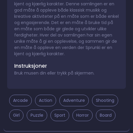
kjent og kjærlig karakter. Denne samlingen er en
god måte å oppleve både klassisk musikk og
kreative aktiviteter på en måte som er både enkel
og engasjerende. Det er en måte å bruke tid på
en måte som både gir glede og utvikler ulike
ferdigheter. Hver del av samlingen har sin egen
unike måte å gi en opplevelse, og sammen gir de
en måte å oppleve en verden der Sprunki er en
kjent og kjærlig karakter.
Instruksjoner
Bruk musen din eller trykk på skjermen.
Arcade
Action
Adventure
Shooting
Girl
Puzzle
Sport
Horror
Board