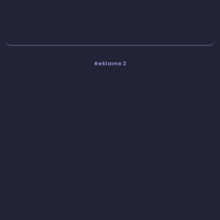
Reklame 2