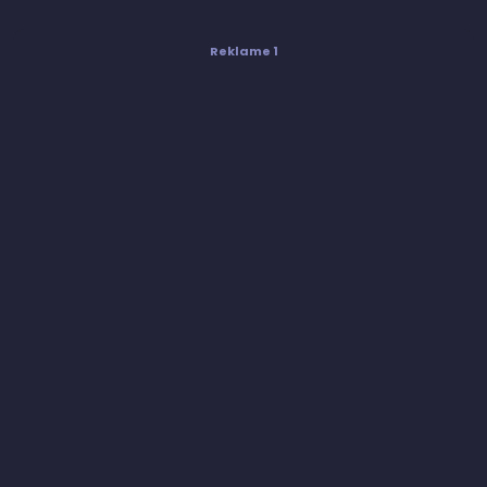
Reklame 1