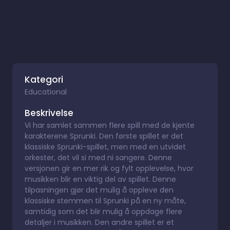
Kategori
Educational
Beskrivelse
Vi har samlet sammen flere spill med de kjente
karakterene Sprunki. Den første spillet er det
klassiske Sprunki-spillet, men med en utvidet
orkester, det vil si med ni sangere. Denne
versjonen gir en mer rik og fylt opplevelse, hvor
musikken blir en viktig del av spillet. Denne
tilpasningen gjør det mulig å oppleve den
klassiske stemmen til Sprunki på en ny måte,
samtidig som det blir mulig å oppdage flere
detaljer i musikken. Den andre spillet er et