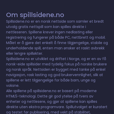
Om spillsidene.no
Spillsidene.no er en norsk nettside som samler et bredt
utvalg gratis nettspill som kan spilles direkte i
nettleseren. Spillene krever ingen nedlasting eller
registrering og fungerer på både PC, nettbrett og mobil.
Målet er å gjøre det enkelt å finne tilgjengelige, stabile og
underholdende spill, enten man ønsker et raskt avbrekk
eller lengre spilløkter.
Spillsidene.no er utviklet og driftet i Norge, og er en av få
norsk-eide spillsider med tydelig fokus på norske brukere
og norsk språk. Nettsiden er bygget med tanke på enkel
navigasjon, rask lasting og god brukervennlighet, slik at
spillene er lett tilgjengelige for både barn, unge og
voksne.
Alle spillene på spillsidene.no er basert på moderne
HTML5-teknologi. Dette gir god ytelse på tvers av
enheter og nettlesere, og gjør at spillene kan spilles
direkte uten ekstra programvare. Spillutvalget er kuratert
og testet før publisering, med vekt på stabilitet,