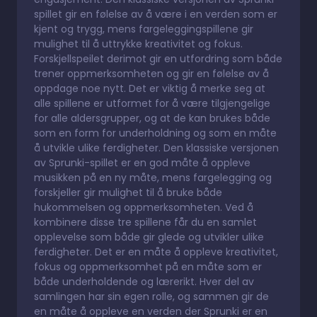
spillet gir en følelse av å være i en verden som er
kjent og trygg, mens fargeleggingspillene gir
mulighet til å uttrykke kreativitet og fokus.
Forskjellspeilet derimot gir en utfordring som både
trener oppmerksomheten og gir en følelse av å
oppdage noe nytt. Det er viktig å merke seg at
alle spillene er utformet for å være tilgjengelige
for alle aldersgrupper, og at de kan brukes både
som en form for underholdning og som en måte
å utvikle ulike ferdigheter. Den klassiske versjonen
av Sprunki-spillet er en god måte å oppleve
musikken på en ny måte, mens fargelegging og
forskjeller gir mulighet til å bruke både
hukommelsen og oppmerksomheten. Ved å
kombinere disse tre spillene får du en samlet
opplevelse som både gir glede og utvikler ulike
ferdigheter. Det er en måte å oppleve kreativitet,
fokus og oppmerksomhet på en måte som er
både underholdende og lærerikt. Hver del av
samlingen har sin egen rolle, og sammen gir de
en måte å oppleve en verden der Sprunki er en