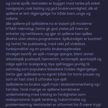
og norsk språk. Nettsiden er bygget med tanke på enkel
navigasjon, rask lasting og god brukervennlighet, slik at
spillene er lett tilgjengelige for både barn, unge og
voksne.
Alle spillene på spillsidene.no er basert på moderne
HTML5-teknologi. Dette gir god ytelse på tvers av
enheter og nettlesere, og gjør at spillene kan spilles
direkte uten ekstra programvare. Spillutvalget er kuratert
og testet før publisering, med vekt på stabilitet,
funksjonalitet og en positiv brukeropplevelse.
Utvalget består av spill i mange sjangre, blant annet
arkadespill, puslespill, hjernetrim, actionspill, sportsspill og
rolige spill for avslapning. Nye spill legges jevnlig til,
samtidig som populære klassikere holdes tilgjengelige.
Dette gjør spillsidene.no egnet både for korte pauser og
som et fast sted å utforske nye spill.
Spillsidene.no brukes også mye i skolesammenheng og i
familier, fordi mange av spillene kombinerer
underholdning med trening av ferdigheter som
reaksjonsevne, logisk tenkning, hukommelse og
problemløsning. Nettstedet er utformet for å være trygt