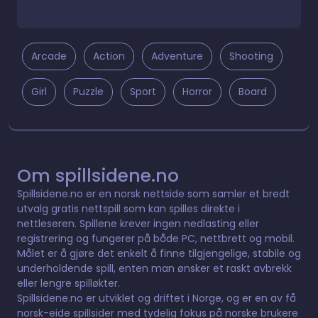
Arcade
Action
Adventure
Shooting
Girl
Puzzle
Sport
Horror
Board
Om spillsidene.no
Spillsidene.no er en norsk nettside som samler et bredt
utvalg gratis nettspill som kan spilles direkte i
nettleseren. Spillene krever ingen nedlasting eller
registrering og fungerer på både PC, nettbrett og mobil.
Målet er å gjøre det enkelt å finne tilgjengelige, stabile og
underholdende spill, enten man ønsker et raskt avbrekk
eller lengre spilløkter.
Spillsidene.no er utviklet og driftet i Norge, og er en av få
norsk-eide spillsider med tydelig fokus på norske brukere