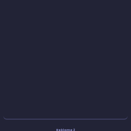
Reklame 2