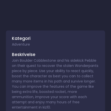
Kategori
Adventure
Beskrivelse
Join Boulder Cobblestone and his sidekick Pebble
on their quest to recover the stolen Wonderpants
piece by piece. Use your ability to react quickly,
boost the character as best you can to collect
many more items in his path and survive longer.
You can improve the features of the game like
being extra life, boosted rocket, more
ammunition, improve your score with each
attempt and enjoy many hours of free
entertainment in kiz10.