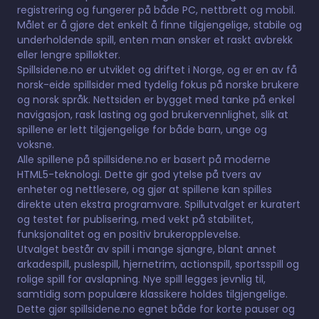
registrering og fungerer på både PC, nettbrett og mobil.
Målet er å gjøre det enkelt å finne tilgjengelige, stabile og
underholdende spill, enten man ønsker et raskt avbrekk
eller lengre spilløkter.
Spillsidene.no er utviklet og driftet i Norge, og er en av få
norsk-eide spillsider med tydelig fokus på norske brukere
og norsk språk. Nettsiden er bygget med tanke på enkel
navigasjon, rask lasting og god brukervennlighet, slik at
spillene er lett tilgjengelige for både barn, unge og
voksne.
Alle spillene på spillsidene.no er basert på moderne
HTML5-teknologi. Dette gir god ytelse på tvers av
enheter og nettlesere, og gjør at spillene kan spilles
direkte uten ekstra programvare. Spillutvalget er kuratert
og testet før publisering, med vekt på stabilitet,
funksjonalitet og en positiv brukeropplevelse.
Utvalget består av spill i mange sjangre, blant annet
arkadespill, puslespill, hjernetrim, actionspill, sportsspill og
rolige spill for avslapning. Nye spill legges jevnlig til,
samtidig som populære klassikere holdes tilgjengelige.
Dette gjør spillsidene.no egnet både for korte pauser og