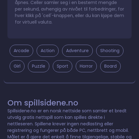
åpnes. Celler samler seg i en bestemt mengde
per sekund, avhengig av nivået til forbedringer, for
hver klikk på 'cell'-knappen, eller du kan kjøpe dem
for virtuell valuta.
Arcade
Action
Adventure
Shooting
Girl
Puzzle
Sport
Horror
Board
Om spillsidene.no
Spillsidene.no er en norsk nettside som samler et bredt
utvalg gratis nettspill som kan spilles direkte i
nettleseren. Spillene krever ingen nedlasting eller
registrering og fungerer på både PC, nettbrett og mobil.
Målet er å gjøre det enkelt å finne tilgjengelige, stabile og