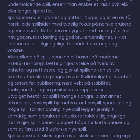
underholdende spill, enten man ønsker et raskt avbrekk
eller lengre spilløkter.
Spillsidene.no er utviklet og driftet i Norge, og er en av få
norsk-eide spillsider med tydelig fokus på norske brukere
og norsk språk. Nettsiden er bygget med tanke på enkel
navigasjon, rask lasting og god brukervennlighet, slik at
spillene er lett tilgjengelige for både barn, unge og
voksne.
Alle spillene på spillsidene.no er basert på moderne
HTML5-teknologi. Dette gir god ytelse på tvers av
enheter og nettlesere, og gjør at spillene kan spilles
direkte uten ekstra programvare. Spillutvalget er kuratert
og testet før publisering, med vekt på stabilitet,
funksjonalitet og en positiv brukeropplevelse.
Utvalget består av spill i mange sjangre, blant annet
arkadespill, puslespill, hjernetrim, actionspill, sportsspill og
rolige spill for avslapning. Nye spill legges jevnlig til,
samtidig som populære klassikere holdes tilgjengelige.
Dette gjør spillsidene.no egnet både for korte pauser og
som et fast sted å utforske nye spill.
Spillsidene.no brukes også mye i skolesammenheng og i