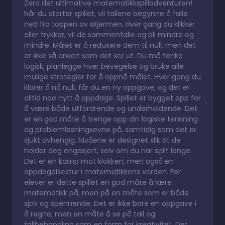
Zero det ultimative matematikkspilladventuren!
Når du starter spillet, vil tallene begynne å falle
ned fra toppen av skjermen. Hver gang du klikker
eller trykker, vil de sammenfalle og bli mindre og
mindre. Målet er å redusere dem til null, men det
er ikke så enkelt som det ser ut. Du må tenke
logisk, planlegge hver bevegelse og bruke alle
mulige strategier for å oppnå målet. Hver gang du
klarer å nå null, får du en ny oppgave, og det er
alltid noe nytt å oppdage. Spillet er bygget opp for
å være både utfordrende og underholdende. Det
er en god måte å trenge opp din logiske tenkning
og problemløsningsevne på, samtidig som det er
sjukt avhengig. Nivåene er designet slik at de
holder deg engasjert, selv om du har spilt lenge.
Det er en kamp mot klokken, men også en
oppdagelsestur i matematikkens verden. For
elever er dette spillet en god måte å lære
matematikk på, men på en måte som er både
sjov og spennende. Det er ikke bare en oppgave i
å regne, men en måte å se på tall og
tallbehandling som en form for kreativitet. Det