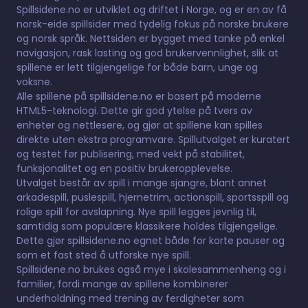
Spillsidene.no er utviklet og driftet i Norge, og er en av få
norsk-eide spillsider med tydelig fokus på norske brukere
og norsk språk. Nettsiden er bygget med tanke på enkel
navigasjon, rask lasting og god brukervennlighet, slik at
spillene er lett tilgjengelige for både barn, unge og
voksne.
Alle spillene på spillsidene.no er basert på moderne
HTML5-teknologi. Dette gir god ytelse på tvers av
enheter og nettlesere, og gjør at spillene kan spilles
direkte uten ekstra programvare. Spillutvalget er kuratert
og testet før publisering, med vekt på stabilitet,
funksjonalitet og en positiv brukeropplevelse.
Utvalget består av spill i mange sjangre, blant annet
arkadespill, puslespill, hjernetrim, actionspill, sportsspill og
rolige spill for avslapning. Nye spill legges jevnlig til,
samtidig som populære klassikere holdes tilgjengelige.
Dette gjør spillsidene.no egnet både for korte pauser og
som et fast sted å utforske nye spill.
Spillsidene.no brukes også mye i skolesammenheng og i
familier, fordi mange av spillene kombinerer
underholdning med trening av ferdigheter som