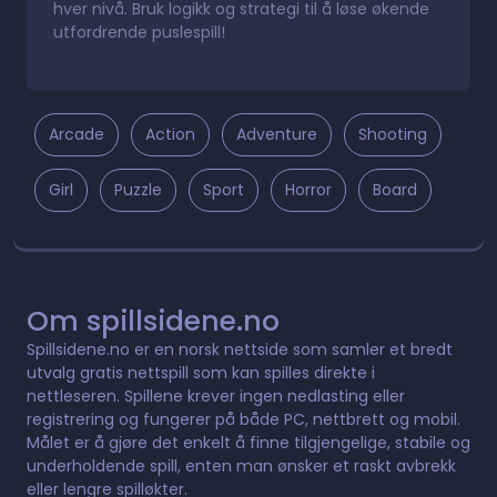
hver nivå. Bruk logikk og strategi til å løse økende
utfordrende puslespill!
Arcade
Action
Adventure
Shooting
Girl
Puzzle
Sport
Horror
Board
Om spillsidene.no
Spillsidene.no er en norsk nettside som samler et bredt
utvalg gratis nettspill som kan spilles direkte i
nettleseren. Spillene krever ingen nedlasting eller
registrering og fungerer på både PC, nettbrett og mobil.
Målet er å gjøre det enkelt å finne tilgjengelige, stabile og
underholdende spill, enten man ønsker et raskt avbrekk
eller lengre spilløkter.