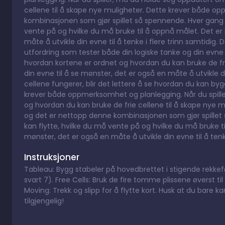
cellene til å skape nye muligheter. Dette krever både 
kombinasjonen som gjør spillet så spennende. Hver gang du
vente på og hvilke du må bruke til å oppnå målet. Det er 
måte å utvikle din evne til å tenke i flere trinn samtidig. De
utfordring som tester både din logiske tanke og din evne 
hvordan kortene er ordnet og hvordan du kan bruke de frie
din evne til å se mønster, det er også en måte å utvikle di
cellene fungerer, blir det lettere å se hvordan du kan byg
krever både oppmerksomhet og planlegging. Når du spille
og hvordan du kan bruke de frie cellene til å skape nye
og det er nettopp denne kombinasjonen som gjør spillet s
kan flytte, hvilke du må vente på og hvilke du må bruke ti
mønster, det er også en måte å utvikle din evne til å tenke
Instruksjoner
Tableau: Bygg stabeler på hovedbrettet i stigende rekkefø
svart 7). Free Cells: Bruk de fire tomme plissene øverst ti
Moving: Trekk og slipp for å flytte kort. Husk at du bare k
tilgjengelig!