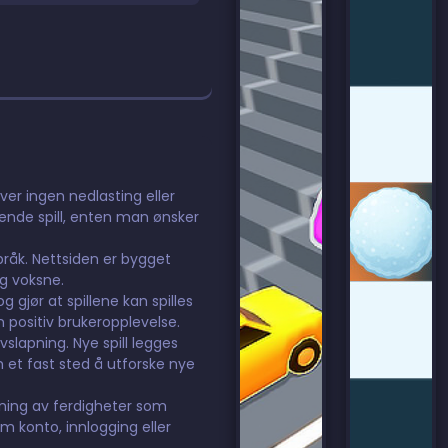
ever ingen nedlasting eller
dende spill, enten man ønsker
språk. Nettsiden er bygget
og voksne.
 gjør at spillene kan spilles
n positiv brukeropplevelse.
avslapning. Nye spill legges
m et fast sted å utforske nye
ning av ferdigheter som
m konto, innlogging eller