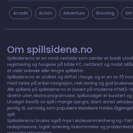
Arcade
Action
Adventure
Shooting
Girl
Om spillsidene.no
Spillsidene.no er en norsk nettside som samler et bredt utvalg 
registrering og fungerer på både PC, nettbrett og mobil. Måle
et raskt avbrekk eller lengre spilløkter.
Spillsidene.no er utviklet og driftet i Norge, og er en av få n
med tanke på enkel navigasjon, rask lasting og god brukervennl
Alle spillene på spillsidene.no er basert på moderne HTML5-tek
direkte uten ekstra programvare. Spillutvalget er kuratert og 
Utvalget består av spill i mange sjangre, blant annet arkadespill,
jevnlig til, samtidig som populære klassikere holdes tilgjeng
spill.
Spillsidene.no brukes også mye i skolesammenheng og i fami
reaksjonsevne, logisk tenkning, hukommelse og problemløsnin