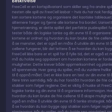
Beskrivelse
FreeCell er en kortspillvariant som skiller seg fra andre spi
nesten alle spill av FreeCell løsbar – hvis du har nok ferdi
kan sortere kortene og organisere det kaotiske tableauet
alternere farger og fjerne alle kortene fra bordet. Uanset
hjernetræning, er dette spillet det perfekte puslespillet fo
tester både din logiske tanke og din evne til å organiser
kortene er ordnet og hvordan du kan bruke de frie cellene 
å se mønster, det er også en måte å utvikle din evne til å 
cellene fungerer, blir det lettere å se hvordan du kan byg
FreeCell ikke bare er et spill for å fylle tid, det er også et 
må du holde seg oppdatert om hvordan kortene er fordelt,
muligheter. Dette krever både oppmerksomhet og planleg
så spennende. Hver gang du spiller, må du vurdere hvilke 
til å oppnå målet. Det er ikke bare en test av din evne til
flere trinn samtidig. Når du har forstått hvordan de frie 
stakker som følger reglene. Det er viktig å huske at FreeCe
logiske tanke og din evne til å organisere informasjon. H
hvordan du kan bruke de frie cellene til å skape mulighete
også en måte å utvikle din evne til å tenke strategisk. Når
å se hvordan du kan bygge opp stakker som følger reglen
planlegging. Når du spiller, må du holde seg oppdatert o