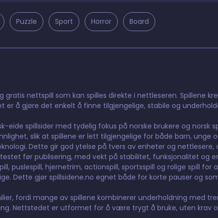
Puzzle
Sport
Horror
Board
gratis nettspill som kan spilles direkte i nettleseren. Spillene kr
t er å gjøre det enkelt å finne tilgjengelige, stabile og underhol
orsk-eide spillsider med tydelig fokus på norske brukere og norsk 
ighet, slik at spillene er lett tilgjengelige for både barn, unge 
nologi. Dette gir god ytelse på tvers av enheter og nettlesere, og
testet før publisering, med vekt på stabilitet, funksjonalitet og e
 puslespill, hjernetrim, actionspill, sportsspill og rolige spill for 
elige. Dette gjør spillsidene.no egnet både for korte pauser og so
lier, fordi mange av spillene kombinerer underholdning med tre
g. Nettstedet er utformet for å være trygt å bruke, uten krav o