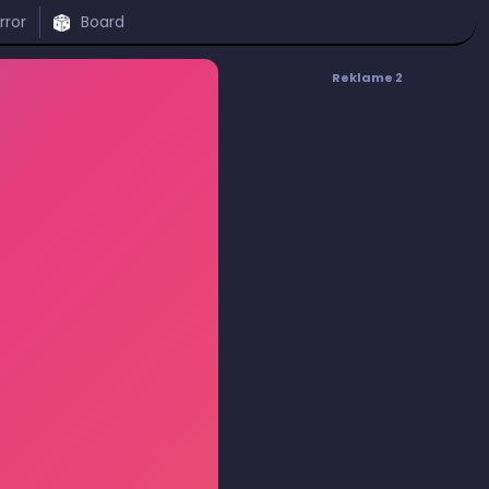
rror
Board
Reklame 2