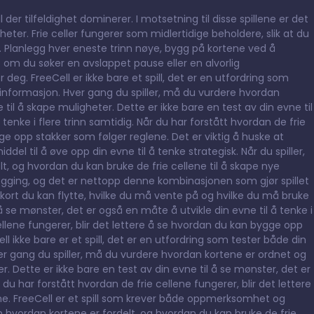
ll der tilfeldighet dominerer. I motsetning til disse spillene er det
gheter. Frie celler fungerer som midlertidige beholdere, slik at du
. Planlegg hver eneste trinn nøye, bygg på kortene ved å
t om du søker en avslappet pause eller en alvorlig
r deg. FreeCell er ikke bare et spill, det er en utfordring som
e informasjon. Hver gang du spiller, må du vurdere hvordan
til å skape muligheter. Dette er ikke bare en test av din evne til
tenke i flere trinn samtidig. Når du har forstått hvordan de frie
ge opp stakker som følger reglene. Det er viktig å huske at
middel til å øve opp din evne til å tenke strategisk. Når du spiller,
 og hvordan du kan bruke de frie cellene til å skape nye
ging, og det er nettopp denne kombinasjonen som gjør spillet
kort du kan flytte, hvilke du må vente på og hvilke du må bruke
 å se mønster, det er også en måte å utvikle din evne til å tenke i
cellene fungerer, blir det lettere å se hvordan du kan bygge opp
ll ikke bare er et spill, det er en utfordring som tester både din
ver gang du spiller, må du vurdere hvordan kortene er ordnet og
r. Dette er ikke bare en test av din evne til å se mønster, det er
 du har forstått hvordan de frie cellene fungerer, blir det lettere
e. FreeCell er et spill som krever både oppmerksomhet og
m hvordan kortene er fordelt, og hvordan du kan bruke de frie