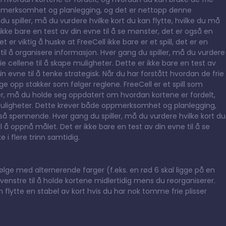
oppmerksomhet og planlegging, og det er nettopp denne
 spiller, må du vurdere hvilke kort du kan flytte, hvilke du må
ikke bare en test av din evne til å se mønster, det er også en
t er viktig å huske at FreeCell ikke bare er et spill, det er en
til å organisere informasjon. Hver gang du spiller, må du vurdere
 cellene til å skape muligheter. Dette er ikke bare en test av
n evne til å tenke strategisk. Når du har forstått hvordan de frie
ge opp stakker som følger reglene. FreeCell er et spill som
r, må du holde seg oppdatert om hvordan kortene er fordelt,
 muligheter. Dette krever både oppmerksomhet og planlegging,
å spennende. Hver gang du spiller, må du vurdere hvilke kort du
l å oppnå målet. Det er ikke bare en test av din evne til å se
 i flere trinn samtidig.
lge med alternerende farger (f.eks. en rød 6 skal ligge på en
l venstre til å holde kortene midlertidig mens du reorganiserer.
an flytte en stabel av kort hvis du har nok tomme frie plisser