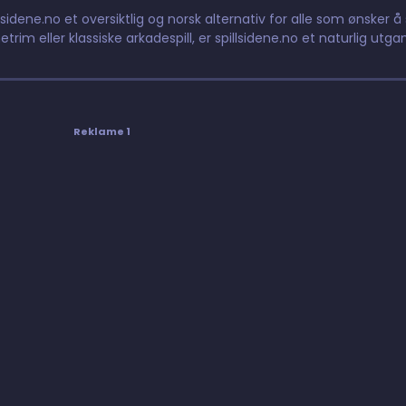
lsidene.no et oversiktlig og norsk alternativ for alle som ønsker å s
etrim eller klassiske arkadespill, er spillsidene.no et naturlig utga
Reklame 1