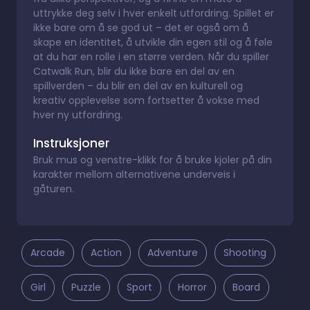
uttrykke deg selv i hver enkelt utfordring. Spillet er
ikke bare om å se god ut – det er også om å
skape en identitet, å utvikle din egen stil og å føle
at du har en rolle i en større verden. Når du spiller
Catwalk Run, blir du ikke bare en del av en
spillverden – du blir en del av en kulturell og
kreativ opplevelse som fortsetter å vokse med
hver ny utfordring.
Instruksjoner
Bruk mus og venstre-klikk for å bruke kjoler på din
karakter mellom alternativene underveis i
gåturen.
Arcade
Action
Adventure
Shooting
Girl
Puzzle
Sport
Horror
Board