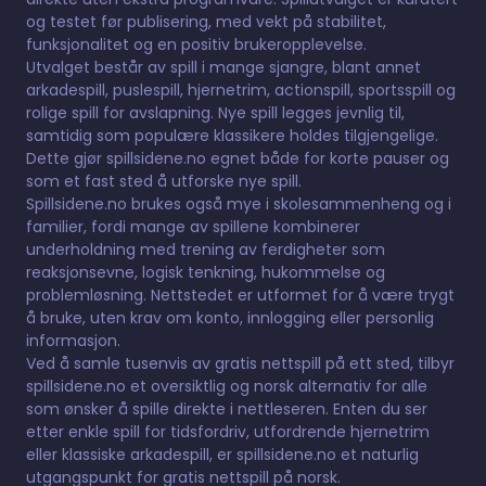
og testet før publisering, med vekt på stabilitet,
funksjonalitet og en positiv brukeropplevelse.
Utvalget består av spill i mange sjangre, blant annet
arkadespill, puslespill, hjernetrim, actionspill, sportsspill og
rolige spill for avslapning. Nye spill legges jevnlig til,
samtidig som populære klassikere holdes tilgjengelige.
Dette gjør spillsidene.no egnet både for korte pauser og
som et fast sted å utforske nye spill.
Spillsidene.no brukes også mye i skolesammenheng og i
familier, fordi mange av spillene kombinerer
underholdning med trening av ferdigheter som
reaksjonsevne, logisk tenkning, hukommelse og
problemløsning. Nettstedet er utformet for å være trygt
å bruke, uten krav om konto, innlogging eller personlig
informasjon.
Ved å samle tusenvis av gratis nettspill på ett sted, tilbyr
spillsidene.no et oversiktlig og norsk alternativ for alle
som ønsker å spille direkte i nettleseren. Enten du ser
etter enkle spill for tidsfordriv, utfordrende hjernetrim
eller klassiske arkadespill, er spillsidene.no et naturlig
utgangspunkt for gratis nettspill på norsk.