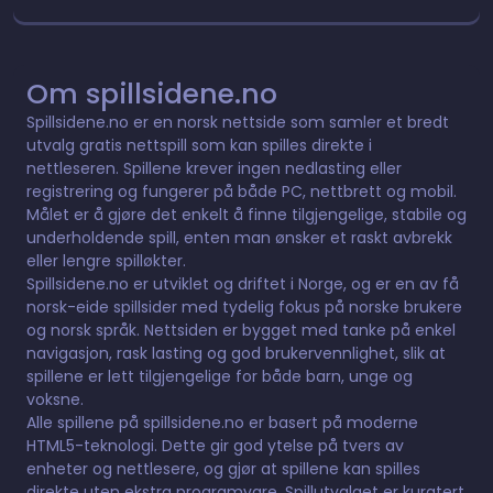
Om spillsidene.no
Spillsidene.no er en norsk nettside som samler et bredt
utvalg gratis nettspill som kan spilles direkte i
nettleseren. Spillene krever ingen nedlasting eller
registrering og fungerer på både PC, nettbrett og mobil.
Målet er å gjøre det enkelt å finne tilgjengelige, stabile og
underholdende spill, enten man ønsker et raskt avbrekk
eller lengre spilløkter.
Spillsidene.no er utviklet og driftet i Norge, og er en av få
norsk-eide spillsider med tydelig fokus på norske brukere
og norsk språk. Nettsiden er bygget med tanke på enkel
navigasjon, rask lasting og god brukervennlighet, slik at
spillene er lett tilgjengelige for både barn, unge og
voksne.
Alle spillene på spillsidene.no er basert på moderne
HTML5-teknologi. Dette gir god ytelse på tvers av
enheter og nettlesere, og gjør at spillene kan spilles
direkte uten ekstra programvare. Spillutvalget er kuratert