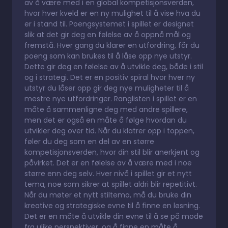
av å være med i en global kompetisjonsverden,
hvor hver kveld er en ny mulighet til å vise hva du
er i stand til. Poengsystemet i spillet er designet
slik at det gir deg en følelse av å oppnå mål og
fremstå. Hver gang du klarer en utfordring, får du
poeng som kan brukes til å låse opp nye utstyr.
Dette gir deg en følelse av å utvikle deg, både i stil
og i strategi. Det er en positiv spiral hvor hver ny
utstyr du låser opp gir deg nye muligheter til å
mestre nye utfordringer. Ranglisten i spillet er en
måte å sammenligne deg med andre spillere,
men det er også en måte å følge hvordan du
utvikler deg over tid. Når du klatrer opp i toppen,
føler du deg som en del av en større
kompetisjonsverden, hvor din stil blir anerkjent og
påvirket. Det er en følelse av å være med i noe
større enn deg selv. Hver nivå i spillet gir et nytt
tema, noe som sikrer at spillet aldri blir repetitivt.
Når du møter et nytt stiltema, må du bruke din
kreative og strategiske evne til å finne en løsning.
Det er en måte å utvikle din evne til å se på mode
fra ulike perspektiver, og å finne en måte å