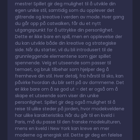
mestre! Spillet gir deg mulighet til å utvikle din
egen unike stil, samtidig som du opplever det
glitrende og kreative i verden av mode. Hver gang
du går opp på catwalken, får du et nytt
utgangspunkt for å uttrykke din personlighet.
Dette er ikke bare en spill, men en opplevelse der
du kan utvikle både din kreative og strategiske
side. Når du starter, vil du bli introdusert til de
grunnleggende elementene som gjør spillet
spennende. Velg et utseende som passer til
temaet, og bruk tilbehør som hjelper deg å
fremheve din stil. Hver detalj, fra hårstil til sko, kan
påvirke hvordan du blir sett på av dommerne. Det
er ikke bare om å se god ut – det er også om å
skape et utseende som viser din unike
personlighet. Spillet gir deg også mulighet til å
reise til ulike steder på jorden, hvor modekveldene
har ulike karakteristika. Når du går til en kveld i
Paris, må du passe til den franske modekulturen,
mens en kveld i New York kan kreve en mer
moderne og energisk stil. Dette gir deg en følelse