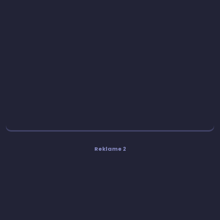
Reklame 2