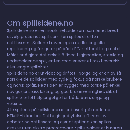
Om spillsidene.no
Spillsidene.no er en norsk nettside som samler et bredt
utvalg gratis nettspill som kan spilles direkte i
nettleseren. Spillene krever ingen nedlasting eller
registrering og fungerer på både PC, nettbrett og mobil.
Målet er å gjøre det enkelt å finne tilgjengelige, stabile og
underholdende spill, enten man ønsker et raskt avbrekk
eller lengre spilløkter.
Spillsidene.no er utviklet og driftet i Norge, og er en av få
norsk-eide spillsider med tydelig fokus på norske brukere
og norsk språk. Nettsiden er bygget med tanke på enkel
navigasjon, rask lasting og god brukervennlighet, slik at
spillene er lett tilgjengelige for både barn, unge og
voksne.
Alle spillene på spillsidene.no er basert på moderne
HTML5-teknologi. Dette gir god ytelse på tvers av
enheter og nettlesere, og gjør at spillene kan spilles
direkte uten ekstra programvare. Spillutvalget er kuratert