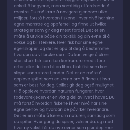
enkelt å begynne, men samtidig utfordrende å
mestre. Du må lære å navigere gjennom ulike
miljøer, forstå hvordan fiskene i hver nivå har sine
egne mønstre og oppførsel, og finne ut hvilke
strategier som gir deg mest fordel. Det er en
måte å utvikle både din taktikk og din evne til å
vokse og bli sterkere. Hver fisk har sine egne
egenskaper, og det er opp til deg å bestemme
hvordan du vil bruke dem. Du kan velge å bli en
stor, sterk fisk som kan konkurrere med store
arter, eller du kan bli en liten, flink fisk som kan
slippe unna store fjender. Det er en måte å
oppleve spillet som en kamp om å finne ut hva
som er best for deg. Spillet gir deg også mulighet
til å oppleve hvordan naturen fungerer, hvor
fødevarekjeden er en viktig del av livet i havet. Du
må forstå hvordan fiskene i hver nivå har sine
egne behov og hvordan de påvirker hverandre.
Det er en måte å lære om naturen, samtidig som
du spiller. Hver gang du spiser, vokser du, og med
hver ny vekst får du nye evner som gjør deg mer