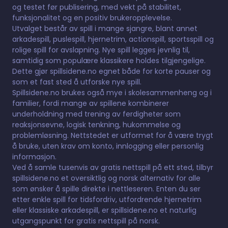
og testet før publisering, med vekt på stabilitet,
funksjonalitet og en positiv brukeropplevelse.
Utvalget består av spill i mange sjangre, blant annet
arkadespill, puslespill, hjernetrim, actionspill, sportsspill og
rolige spill for avslapning. Nye spill legges jevnlig til,
samtidig som populære klassikere holdes tilgjengelige.
Dette gjør spillsidene.no egnet både for korte pauser og
som et fast sted å utforske nye spill.
Spillsidene.no brukes også mye i skolesammenheng og i
familier, fordi mange av spillene kombinerer
underholdning med trening av ferdigheter som
reaksjonsevne, logisk tenkning, hukommelse og
problemløsning. Nettstedet er utformet for å være trygt
å bruke, uten krav om konto, innlogging eller personlig
informasjon.
Ved å samle tusenvis av gratis nettspill på ett sted, tilbyr
spillsidene.no et oversiktlig og norsk alternativ for alle
som ønsker å spille direkte i nettleseren. Enten du ser
etter enkle spill for tidsfordriv, utfordrende hjernetrim
eller klassiske arkadespill, er spillsidene.no et naturlig
utgangspunkt for gratis nettspill på norsk.