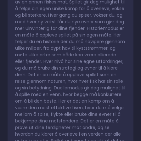
av en annen fiskes mat. Spillet gir deg mulighet til
å følge din egen unike kamp for å overleve, vokse
og bli sterkere. Hver gang du spiser, vokser du, og
med hver ny vekst får du nye evner som gjør deg
mer uinvinterlig for dine fjender. Historiemodus er
en måte å oppleve spillet på sin egen måte. Her
følger du en historie der du må navigere gjennom
ulike miljøer, fra dypt hav til kyststrømmer, og
møte ulike arter som både kan være allierede
eller fjender. Hver nivå har sine egne utfordringer,
og du må bruke din strategi og evner til å klare
dem. Det er en måte å oppleve spillet som en
reise gjennom naturen, hvor hver fisk har sin rolle
og sin betydning. Duellemodus gir deg mulighet til
å spille med en venn, hvor begge må konkurrere
om å bli den beste. Her er det en kamp om å
være den mest effektive fisen, hvor du må velge
mellom å spise, flykte eller bruke dine evner til å
bekjempe dine motstandere. Det er en måte å
prøve ut dine ferdigheter mot andre, og se
hvordan du klarer å overleve i en verden der alle
er konkurrenter. Spillet er bygget opp slik at det er