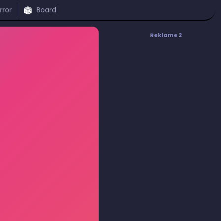
rror
Board
Reklame 2