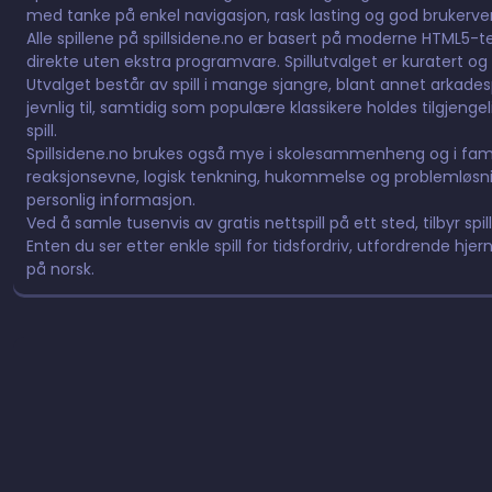
med tanke på enkel navigasjon, rask lasting og god brukervennl
Alle spillene på spillsidene.no er basert på moderne HTML5-tek
direkte uten ekstra programvare. Spillutvalget er kuratert og 
Utvalget består av spill i mange sjangre, blant annet arkadespill,
jevnlig til, samtidig som populære klassikere holdes tilgjeng
spill.
Spillsidene.no brukes også mye i skolesammenheng og i fami
reaksjonsevne, logisk tenkning, hukommelse og problemløsnin
personlig informasjon.
Ved å samle tusenvis av gratis nettspill på ett sted, tilbyr spil
Enten du ser etter enkle spill for tidsfordriv, utfordrende hjern
på norsk.