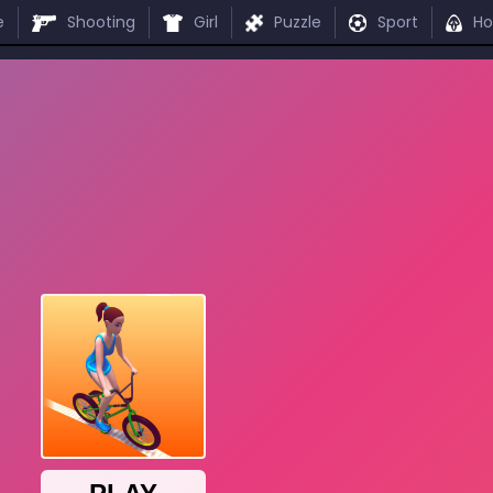
e
Shooting
Girl
Puzzle
Sport
Ho