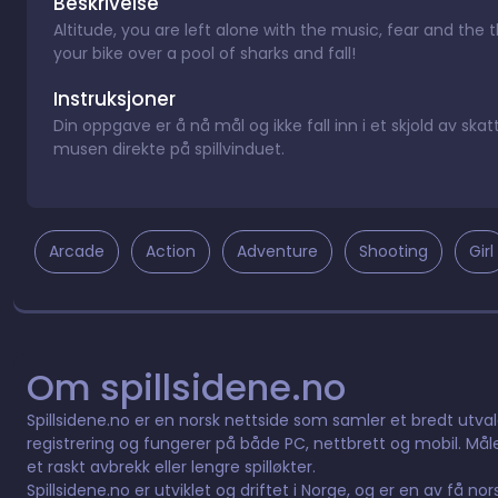
Beskrivelse
Altitude, you are left alone with the music, fear and the 
your bike over a pool of sharks and fall!
Instruksjoner
Din oppgave er å nå mål og ikke fall inn i et skjold av ska
musen direkte på spillvinduet.
Arcade
Action
Adventure
Shooting
Girl
Om spillsidene.no
Spillsidene.no er en norsk nettside som samler et bredt utvalg 
registrering og fungerer på både PC, nettbrett og mobil. Måle
et raskt avbrekk eller lengre spilløkter.
Spillsidene.no er utviklet og driftet i Norge, og er en av få n