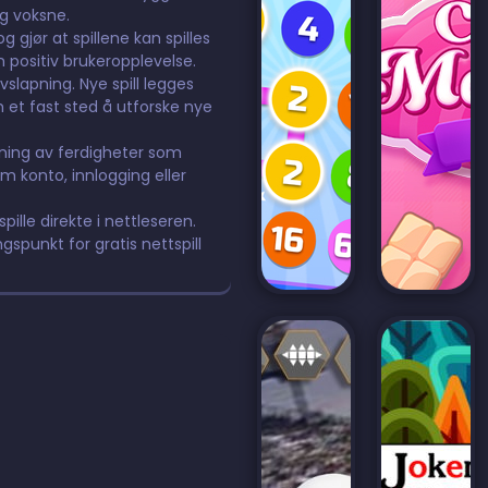
og voksne.
 gjør at spillene kan spilles
n positiv brukeropplevelse.
avslapning. Nye spill legges
m et fast sted å utforske nye
ning av ferdigheter som
m konto, innlogging eller
pille direkte i nettleseren.
ngspunkt for gratis nettspill