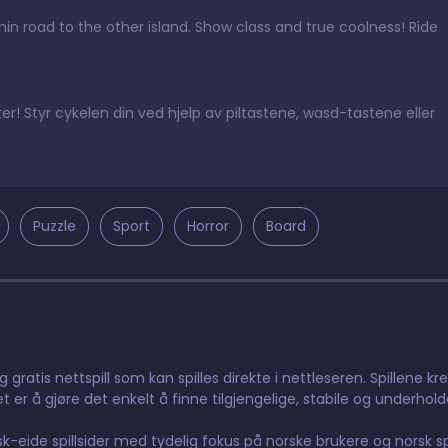
thin road to the other island. Show class and true coolness! Ride
tter! Styr cykelen din ved hjelp av piltastene, wasd-tastene eller
Puzzle
Sport
Horror
Board
gratis nettspill som kan spilles direkte i nettleseren. Spillene kr
t er å gjøre det enkelt å finne tilgjengelige, stabile og underhol
orsk-eide spillsider med tydelig fokus på norske brukere og norsk 