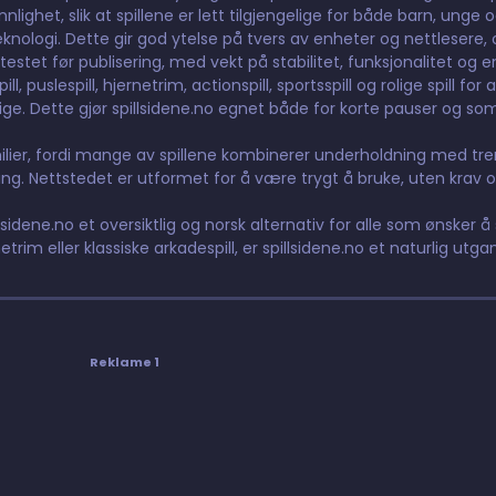
ighet, slik at spillene er lett tilgjengelige for både barn, unge 
nologi. Dette gir god ytelse på tvers av enheter og nettlesere, og
testet før publisering, med vekt på stabilitet, funksjonalitet og e
 puslespill, hjernetrim, actionspill, sportsspill og rolige spill for 
elige. Dette gjør spillsidene.no egnet både for korte pauser og so
lier, fordi mange av spillene kombinerer underholdning med tre
g. Nettstedet er utformet for å være trygt å bruke, uten krav o
lsidene.no et oversiktlig og norsk alternativ for alle som ønsker å s
etrim eller klassiske arkadespill, er spillsidene.no et naturlig utga
Reklame 1