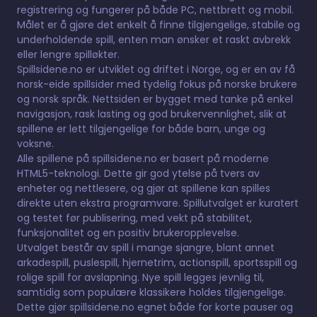
registrering og fungerer på både PC, nettbrett og mobil.
Målet er å gjøre det enkelt å finne tilgjengelige, stabile og
underholdende spill, enten man ønsker et raskt avbrekk
eller lengre spilløkter.
Spillsidene.no er utviklet og driftet i Norge, og er en av få
norsk-eide spillsider med tydelig fokus på norske brukere
og norsk språk. Nettsiden er bygget med tanke på enkel
navigasjon, rask lasting og god brukervennlighet, slik at
spillene er lett tilgjengelige for både barn, unge og
voksne.
Alle spillene på spillsidene.no er basert på moderne
HTML5-teknologi. Dette gir god ytelse på tvers av
enheter og nettlesere, og gjør at spillene kan spilles
direkte uten ekstra programvare. Spillutvalget er kuratert
og testet før publisering, med vekt på stabilitet,
funksjonalitet og en positiv brukeropplevelse.
Utvalget består av spill i mange sjangre, blant annet
arkadespill, puslespill, hjernetrim, actionspill, sportsspill og
rolige spill for avslapning. Nye spill legges jevnlig til,
samtidig som populære klassikere holdes tilgjengelige.
Dette gjør spillsidene.no egnet både for korte pauser og