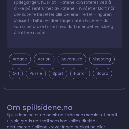
spillegangen. husk at - katene kan roteres ved å
klikke på sentrumet av katene - nivået er klart når
alle katene besetter alle cellene i feltet - figuren
plassert i feltet endrer fargen til en lystere - du
kan alltid bruke hintet hvis du finner det vanskelig
å fullføre nivået
Arcade
Action
Adventure
Shooting
Girl
Puzzle
Sport
Horror
Board
Om spillsidene.no
Spillsidene.no er en norsk nettside som samler et bredt
utvalg gratis nettspill som kan spilles direkte i
nettleseren. Spillene krever ingen nedlasting eller