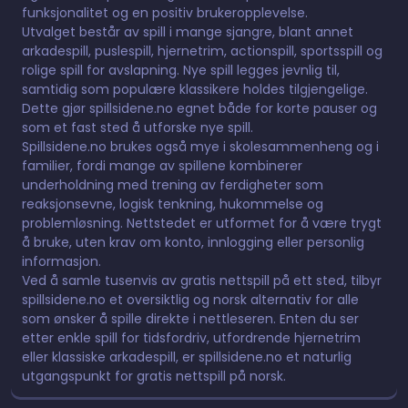
funksjonalitet og en positiv brukeropplevelse.
Utvalget består av spill i mange sjangre, blant annet
arkadespill, puslespill, hjernetrim, actionspill, sportsspill og
rolige spill for avslapning. Nye spill legges jevnlig til,
samtidig som populære klassikere holdes tilgjengelige.
Dette gjør spillsidene.no egnet både for korte pauser og
som et fast sted å utforske nye spill.
Spillsidene.no brukes også mye i skolesammenheng og i
familier, fordi mange av spillene kombinerer
underholdning med trening av ferdigheter som
reaksjonsevne, logisk tenkning, hukommelse og
problemløsning. Nettstedet er utformet for å være trygt
å bruke, uten krav om konto, innlogging eller personlig
informasjon.
Ved å samle tusenvis av gratis nettspill på ett sted, tilbyr
spillsidene.no et oversiktlig og norsk alternativ for alle
som ønsker å spille direkte i nettleseren. Enten du ser
etter enkle spill for tidsfordriv, utfordrende hjernetrim
eller klassiske arkadespill, er spillsidene.no et naturlig
utgangspunkt for gratis nettspill på norsk.