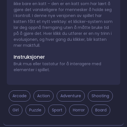
ikke bare en katt – den er en katt som har lært å
gjøre det vanskeligere for mennesker å holde seg
i kontroll. I denne nye versjonen av spillet har
katten fått et nytt verktøy: et klicker-system som
lar deg oppnå fremgang uten å måtte bruke tid
på å gjøre det. Hver klikk du utfører er en ny trinn i
evolusjonen, og hver gang du klikker, blir katten
mer maktfull.
Instruksjoner
Bruk mus eller tastatur for å interagere med
elementer i spillet.
Arcade
Action
Adventure
Shooting
Girl
Puzzle
Sport
Horror
Board