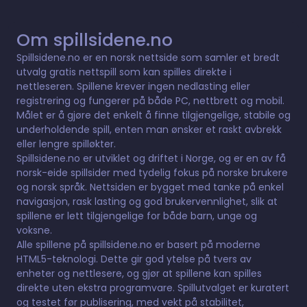
Om spillsidene.no
Spillsidene.no er en norsk nettside som samler et bredt
utvalg gratis nettspill som kan spilles direkte i
nettleseren. Spillene krever ingen nedlasting eller
registrering og fungerer på både PC, nettbrett og mobil.
Målet er å gjøre det enkelt å finne tilgjengelige, stabile og
underholdende spill, enten man ønsker et raskt avbrekk
eller lengre spilløkter.
Spillsidene.no er utviklet og driftet i Norge, og er en av få
norsk-eide spillsider med tydelig fokus på norske brukere
og norsk språk. Nettsiden er bygget med tanke på enkel
navigasjon, rask lasting og god brukervennlighet, slik at
spillene er lett tilgjengelige for både barn, unge og
voksne.
Alle spillene på spillsidene.no er basert på moderne
HTML5-teknologi. Dette gir god ytelse på tvers av
enheter og nettlesere, og gjør at spillene kan spilles
direkte uten ekstra programvare. Spillutvalget er kuratert
og testet før publisering, med vekt på stabilitet,