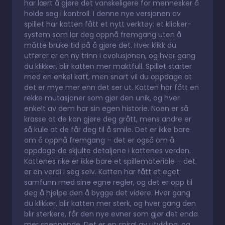
har lært å gjøre det vanskeligere for mennesker å
holde seg i kontroll. I denne nye versjonen av
spillet har katten fått et nytt verktøy: et klicker-
system som lar deg oppnå fremgang uten å
måtte bruke tid på å gjøre det. Hver klikk du
utfører er en ny trinn i evolusjonen, og hver gang
du klikker, blir katten mer maktfull. Spillet starter
med en enkel katt, men snart vil du oppdage at
det er mye mer enn det ser ut. Katten har fått en
rekke mutasjoner som gjør den unik, og hver
enkelt av dem har sin egen historie. Noen er så
krasse at de kan gjøre deg grått, mens andre er
så kule at de får deg til å smile. Det er ikke bare
om å oppnå fremgang – det er også om å
oppdage de skjulte detaljene i kattenes verden.
Kattenes rike er ikke bare et spillemateriale – det
er en verdi i seg selv. Katten har fått et eget
samfunn med sine egne regler, og det er opp til
deg å hjelpe den å bygge det videre. Hver gang
du klikker, blir katten mer sterk, og hver gang den
blir sterkere, får den nye evner som gjør det enda
mer spennende. Det er en spiral av utvikling, og