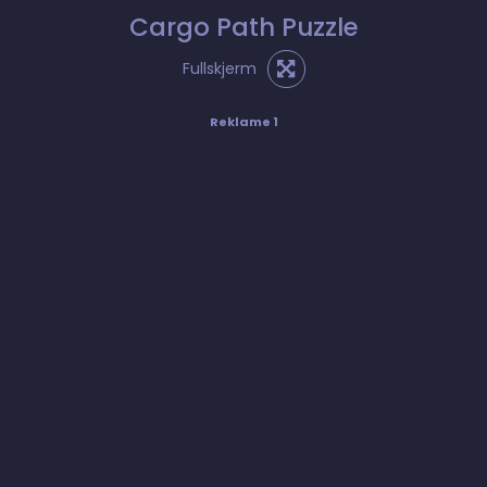
Cargo Path Puzzle
Fullskjerm
Reklame 1