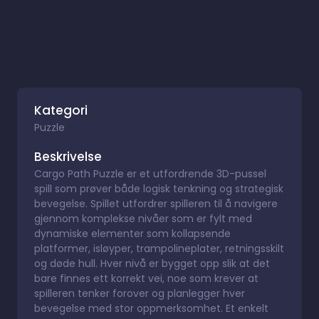
Kategori
Puzzle
Beskrivelse
Cargo Path Puzzle er et utfordrende 3D-pussel
spill som prøver både logisk tenkning og strategisk
bevegelse. Spillet utfordrer spilleren til å navigere
gjennom komplekse nivåer som er fylt med
dynamiske elementer som kollapsende
platformer, isløyper, trampolineplater, retningsskilt
og døde hull. Hver nivå er bygget opp slik at det
bare finnes ett korrekt vei, noe som krever at
spilleren tenker forover og planlegger hver
bevegelse med stor oppmerksomhet. Et enkelt