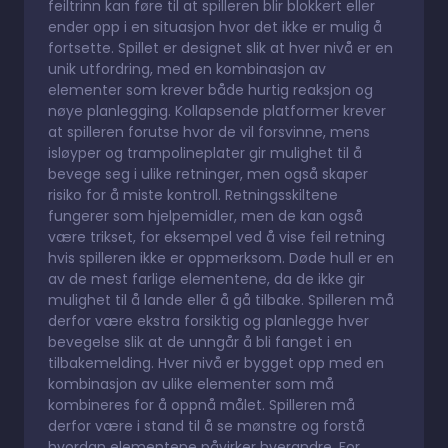
feiltrinn kan føre til at spilleren blir blokkert eller
ender opp i en situasjon hvor det ikke er mulig å
fortsette. Spillet er designet slik at hver nivå er en
unik utfordring, med en kombinasjon av
elementer som krever både hurtig reaksjon og
nøye planlegging. Kollapsende platformer krever
at spilleren forutse hvor de vil forsvinne, mens
isløyper og trampolineplater gir mulighet til å
bevege seg i ulike retninger, men også skaper
risiko for å miste kontroll. Retningsskiltene
fungerer som hjelpemidler, men de kan også
være trikset, for eksempel ved å vise feil retning
hvis spilleren ikke er oppmerksom. Døde hull er en
av de mest farlige elementene, da de ikke gir
mulighet til å lande eller å gå tilbake. Spilleren må
derfor være ekstra forsiktig og planlegge hver
bevegelse slik at de unngår å bli fanget i en
tilbakemelding. Hver nivå er bygget opp med en
kombinasjon av ulike elementer som må
kombineres for å oppnå målet. Spilleren må
derfor være i stand til å se mønstre og forstå
hvordan elementene påvirker hverandre. For