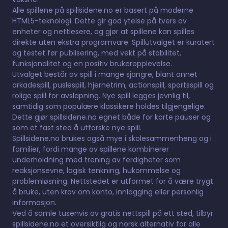
Alle spillene på spillsidene.no er basert på moderne
HTML5-teknologi. Dette gir god ytelse på tvers av
enheter og nettlesere, og gjør at spillene kan spilles
direkte uten ekstra programvare. Spillutvalget er kuratert
og testet før publisering, med vekt på stabilitet,
funksjonalitet og en positiv brukeropplevelse.
Utvalget består av spill i mange sjangre, blant annet
arkadespill, puslespill, hjernetrim, actionspill, sportsspill og
rolige spill for avslapning. Nye spill legges jevnlig til,
samtidig som populære klassikere holdes tilgjengelige.
Dette gjør spillsidene.no egnet både for korte pauser og
som et fast sted å utforske nye spill.
Spillsidene.no brukes også mye i skolesammenheng og i
familier, fordi mange av spillene kombinerer
underholdning med trening av ferdigheter som
reaksjonsevne, logisk tenkning, hukommelse og
problemløsning. Nettstedet er utformet for å være trygt
å bruke, uten krav om konto, innlogging eller personlig
informasjon.
Ved å samle tusenvis av gratis nettspill på ett sted, tilbyr
spillsidene.no et oversiktlig og norsk alternativ for alle