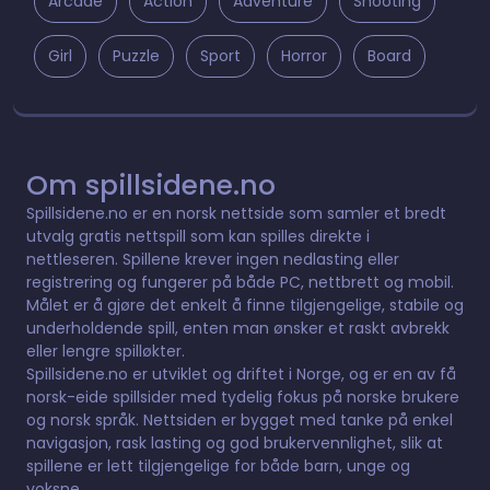
Arcade
Action
Adventure
Shooting
Girl
Puzzle
Sport
Horror
Board
Om spillsidene.no
Spillsidene.no er en norsk nettside som samler et bredt
utvalg gratis nettspill som kan spilles direkte i
nettleseren. Spillene krever ingen nedlasting eller
registrering og fungerer på både PC, nettbrett og mobil.
Målet er å gjøre det enkelt å finne tilgjengelige, stabile og
underholdende spill, enten man ønsker et raskt avbrekk
eller lengre spilløkter.
Spillsidene.no er utviklet og driftet i Norge, og er en av få
norsk-eide spillsider med tydelig fokus på norske brukere
og norsk språk. Nettsiden er bygget med tanke på enkel
navigasjon, rask lasting og god brukervennlighet, slik at
spillene er lett tilgjengelige for både barn, unge og
voksne.