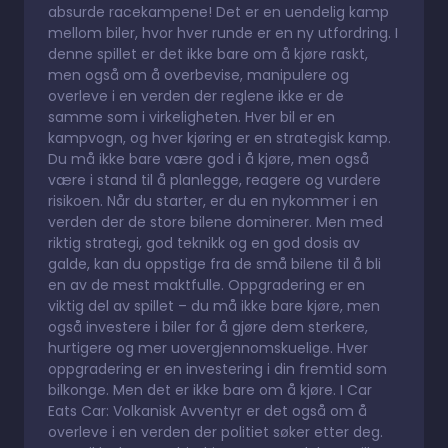
absurde racekampene! Det er en uendelig kamp
mellom biler, hvor hver runde er en ny utfordring. I
denne spillet er det ikke bare om å kjøre raskt,
men også om å overbevise, manipulere og
overleve i en verden der reglene ikke er de
samme som i virkeligheten. Hver bil er en
kampvogn, og hver kjøring er en strategisk kamp.
Du må ikke bare være god i å kjøre, men også
være i stand til å planlegge, reagere og vurdere
risikoen. Når du starter, er du en nykommer i en
verden der de store bilene dominerer. Men med
riktig strategi, god teknikk og en god dosis av
galde, kan du oppstige fra de små bilene til å bli
en av de mest maktfulle. Oppgradering er en
viktig del av spillet – du må ikke bare kjøre, men
også investere i biler for å gjøre dem sterkere,
hurtigere og mer uovergjennomskuelige. Hver
oppgradering er en investering i din fremtid som
bilkonge. Men det er ikke bare om å kjøre. I Car
Eats Car: Volkanisk Avventyr er det også om å
overleve i en verden der politiet søker etter deg.