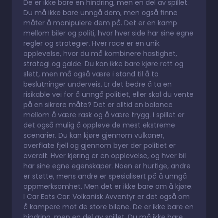
De er ikke bare en hindring, men en del av spillet.
Du må ikke bare unngå dem, men også finne
måter å manipulere dem på. Det er en kamp
mellom biler og politi, hvor hver side har sine egne
regler og strategier. Hver race er en unik
opplevelse, hvor du må kombinere hastighet,
strategi og galde. Du kan ikke bare kjøre rett og
slett, men må også være i stand til å ta
beslutninger underveis. Er det bedre å ta en
risikable vei for å unngå politiet, eller skal du vente
på en sikrere måte? Det er alltid en balance
mellom å være rask og å være trygg. I spillet er
det også mulig å oppleve de mest ekstreme
scenarier. Du kan kjøre gjennom vulkaner,
overflate fjell og gjennom byer der politiet er
overalt. Hver kjøring er en opplevelse, og hver bil
har sine egne egenskaper. Noen er hurtige, andre
er støtte, mens andre er spesialisert på å unngå
oppmerksomhet. Men det er ikke bare om å kjøre.
I Car Eats Car: Volkanisk Avventyr er det også om
å kampere mot de store bilene. De er ikke bare en
hindring, men en del av spillet. Du må ikke bare