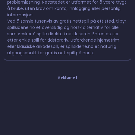
problemløsning. Nettstedet er utformet for å være trygt
å bruke, uten krav om konto, innlogging eller personlig
informasjon.
Ved å samle tusenvis av gratis nettspill på ett sted, tilbyr
spillsidene.no et oversiktlig og norsk alternativ for alle
som ønsker å spille direkte i nettleseren. Enten du ser
etter enkle spill for tidsfordriv, utfordrende hjernetrim
eller klassiske arkadespill, er spillsidene.no et naturlig
utgangspunkt for gratis nettspill på norsk.
Reklame 1