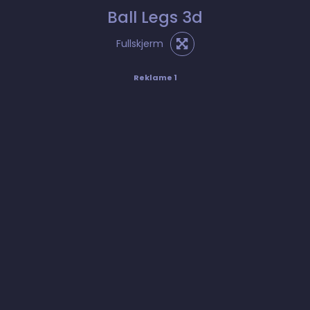
Ball Legs 3d
Fullskjerm
Reklame 1