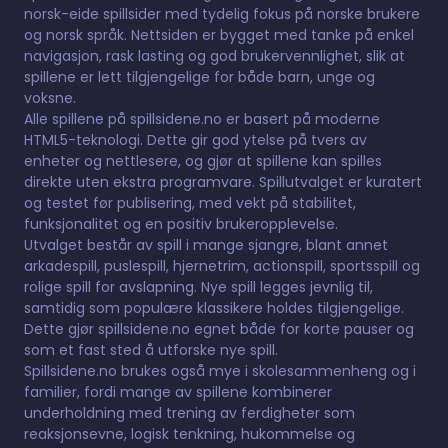
norsk-eide spillsider med tydelig fokus på norske brukere
og norsk språk. Nettsiden er bygget med tanke på enkel
navigasjon, rask lasting og god brukervennlighet, slik at
spillene er lett tilgjengelige for både barn, unge og
voksne.
Alle spillene på spillsidene.no er basert på moderne
HTML5-teknologi. Dette gir god ytelse på tvers av
enheter og nettlesere, og gjør at spillene kan spilles
direkte uten ekstra programvare. Spillutvalget er kuratert
og testet før publisering, med vekt på stabilitet,
funksjonalitet og en positiv brukeropplevelse.
Utvalget består av spill i mange sjangre, blant annet
arkadespill, puslespill, hjernetrim, actionspill, sportsspill og
rolige spill for avslapning. Nye spill legges jevnlig til,
samtidig som populære klassikere holdes tilgjengelige.
Dette gjør spillsidene.no egnet både for korte pauser og
som et fast sted å utforske nye spill.
Spillsidene.no brukes også mye i skolesammenheng og i
familier, fordi mange av spillene kombinerer
underholdning med trening av ferdigheter som
reaksjonsevne, logisk tenkning, hukommelse og