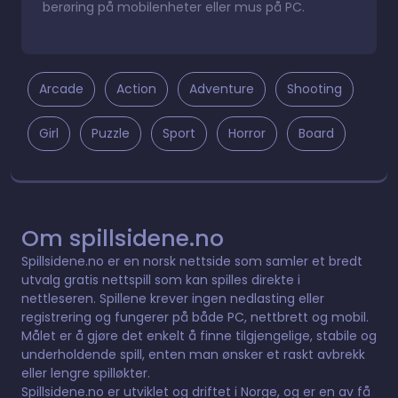
berøring på mobilenheter eller mus på PC.
Arcade
Action
Adventure
Shooting
Girl
Puzzle
Sport
Horror
Board
Om spillsidene.no
Spillsidene.no er en norsk nettside som samler et bredt
utvalg gratis nettspill som kan spilles direkte i
nettleseren. Spillene krever ingen nedlasting eller
registrering og fungerer på både PC, nettbrett og mobil.
Målet er å gjøre det enkelt å finne tilgjengelige, stabile og
underholdende spill, enten man ønsker et raskt avbrekk
eller lengre spilløkter.
Spillsidene.no er utviklet og driftet i Norge, og er en av få