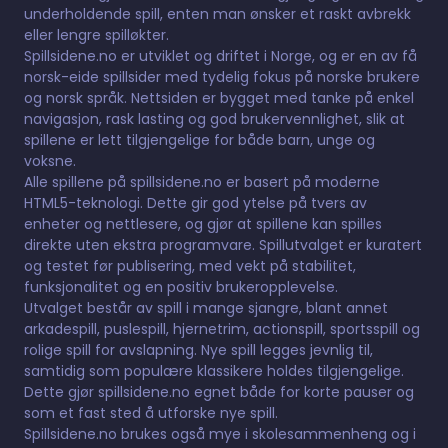
underholdende spill, enten man ønsker et raskt avbrekk
eller lengre spilløkter.
Spillsidene.no er utviklet og driftet i Norge, og er en av få
norsk-eide spillsider med tydelig fokus på norske brukere
og norsk språk. Nettsiden er bygget med tanke på enkel
navigasjon, rask lasting og god brukervennlighet, slik at
spillene er lett tilgjengelige for både barn, unge og
voksne.
Alle spillene på spillsidene.no er basert på moderne
HTML5-teknologi. Dette gir god ytelse på tvers av
enheter og nettlesere, og gjør at spillene kan spilles
direkte uten ekstra programvare. Spillutvalget er kuratert
og testet før publisering, med vekt på stabilitet,
funksjonalitet og en positiv brukeropplevelse.
Utvalget består av spill i mange sjangre, blant annet
arkadespill, puslespill, hjernetrim, actionspill, sportsspill og
rolige spill for avslapning. Nye spill legges jevnlig til,
samtidig som populære klassikere holdes tilgjengelige.
Dette gjør spillsidene.no egnet både for korte pauser og
som et fast sted å utforske nye spill.
Spillsidene.no brukes også mye i skolesammenheng og i